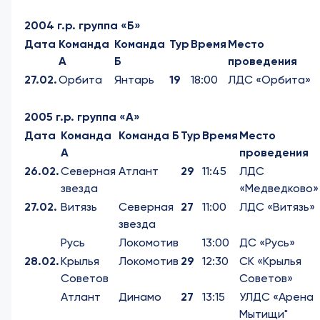
2004 г.р. группа «Б»
Дата
Команда
Команда
Тур
Время
Место
А
Б
проведения
27.02.
Орбита
Янтарь
19
18:00
ЛДС «Орбита»
2005 г.р. группа «А»
Дата
Команда
Команда Б
Тур
Время
Место
А
проведения
26.02.
Северная
Атлант
29
11:45
ЛДС
звезда
«Медведково»
27.02.
Витязь
Северная
27
11:00
ЛДС «Витязь»
звезда
Русь
Локомотив
13:00
ДС «Русь»
28.02.
Крылья
Локомотив
29
12:30
СК «Крылья
Советов
Советов»
Атлант
Динамо
27
13:15
УЛДС «Арена
Мытищи"