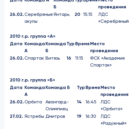
Б
проведения
26.02.
Серебряные
Янтарь
20
15:15
ЛДС
акулы
«Серебряный
2010 г.р. группа «А»
Дата
Команда
Команда
Тур
Время
Место
А
Б
проведения
26.02.
Спартак
Витязь
16
11:15
ФСК «Академия
Спартак»
2010 г.р. группа «Б»
Дата
Команда
Команда Б
Тур
Время
Место
А
проведения
26.02.
Орбита
Авангард-
14
16:45
ЛДС
Олимпиец
«Орбита»
27.02.
Ястребы
Дмитров
19
16:30
ЛДС
«Радужный»