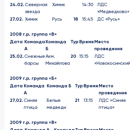
24.02.
Северная
Химик
14:30
ЛДС
звезда
«Медведково»
27.02.
Химик
Русь
18
15:45
ДС «Русь»
2008 г.р. группа «В»
Дата
Команда
Команда
Тур
Время
Место
А
Б
проведения
25.02.
Снежные
Акм.
20
15:15
ЛДС
барсы
Михайлова
«Новокосински
2009 г.р. группа «Б»
Дата
Команда
Команда Б
Тур
Время
Место
А
проведения
27.02.
Синяя
Белые
21
13:15
ЛДС «Синяя
птица
медведи
птица»
2009 г.р. группа «В»
Дата
Команда А
Команда
Тур
Время
Место