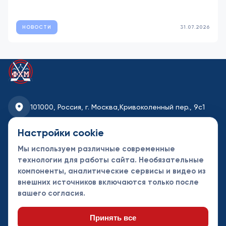
НОВОСТИ
31.07.2026
101000, Россия, г. Москва,
Кривоколенный пер., 9с1
fhmoscow@mail.ru
Настройки cookie
Мы используем различные современные
8-495-621-35-95
технологии для работы сайта. Необязательные
компоненты, аналитические сервисы и видео из
Новости
Турниры
Контакты
внешних источников включаются только после
Календарь
СДК
Документы
вашего согласия.
Таблицы
Клубы
Спонсоры и
партнеры
Принять все