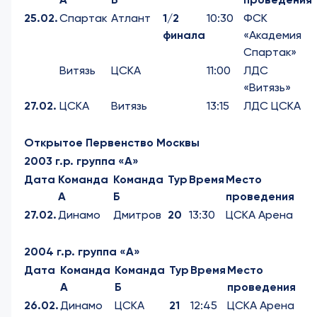
25.02.
Спартак
Атлант
1/2
10:30
ФСК
финала
«Академия
Спартак»
Витязь
ЦСКА
11:00
ЛДС
«Витязь»
27.02.
ЦСКА
Витязь
13:15
ЛДС ЦСКА
Открытое Первенство Москвы
2003 г.р. группа «А»
Дата
Команда
Команда
Тур
Время
Место
А
Б
проведения
27.02.
Динамо
Дмитров
20
13:30
ЦСКА Арена
2004 г.р. группа «А»
Дата
Команда
Команда
Тур
Время
Место
А
Б
проведения
26.02.
Динамо
ЦСКА
21
12:45
ЦСКА Арена