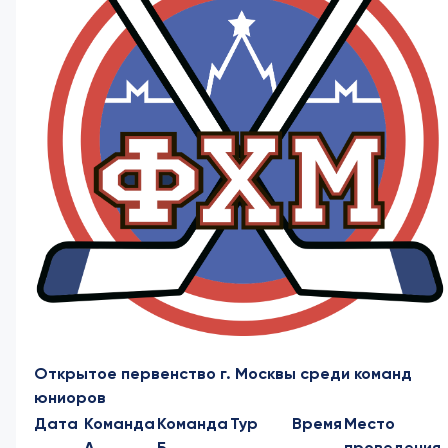
Открытое первенство г. Москвы среди команд
юниоров
Дата
Команда
Команда
Тур
Время
Место
А
Б
проведения