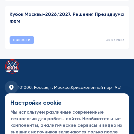
Кубок Москвы-2026/2027. Решения Президиума
ФХМ
НОВОСТИ
30.07.2026
101000, Россия, г. Москва,
Кривоколенный пер., 9с1
fhmoscow@mail.ru
Настройки cookie
Мы используем различные современные
8-495-621-35-95
технологии для работы сайта. Необязательные
компоненты, аналитические сервисы и видео из
Новости
Турниры
Контакты
внешних источников включаются только после