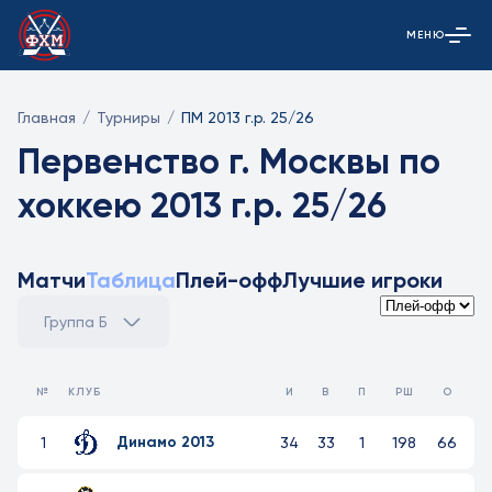
МЕНЮ
Открыть гла
Главная
/
Турниры
/
ПМ 2013 г.р. 25/26
Первенство г. Москвы по
хоккею 2013 г.р. 25/26
Матчи
Таблица
Плей-офф
Лучшие игроки
Группа Б
№
КЛУБ
И
В
П
РШ
О
Динамо 2013
1
34
33
1
198
66