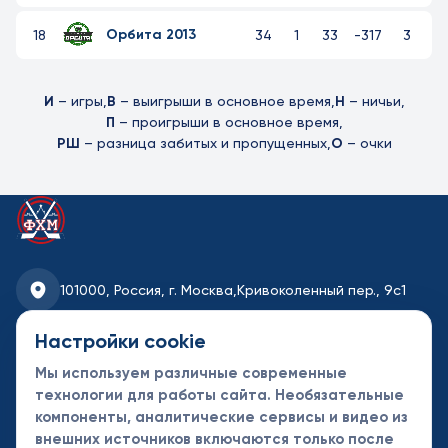
Орбита 2013
18
34
1
33
-317
3
И
– игры,
В
– выигрыши в основное время,
Н
– ничьи,
П
– проигрыши в основное время,
РШ
– разница забитых и пропущенных,
О
– очки
101000, Россия, г. Москва,
Кривоколенный пер., 9с1
fhmoscow@mail.ru
Настройки cookie
Мы используем различные современные
8-495-621-35-95
технологии для работы сайта. Необязательные
компоненты, аналитические сервисы и видео из
Новости
Турниры
Контакты
внешних источников включаются только после