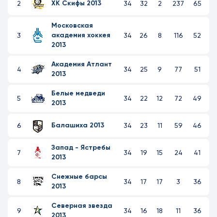
ХК Скифы 2013
2
34
32
2
237
65
Московская
академия хоккея
3
34
26
8
116
52
2013
Академия Атлант
4
34
25
9
77
51
2013
Белые медведи
5
34
22
12
72
49
2013
Балашиха 2013
6
34
23
11
59
46
Запад - Ястребы
7
34
19
15
24
41
2013
Снежные барсы
8
34
17
17
3
36
2013
Северная звезда
9
34
16
18
11
36
2013