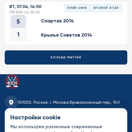
ВТ, 07.04, 14:00
ПЛЕЙ-ОФФ
ВТОРОЙ ЭТАП
ПМ 2014 г.р. 25/26
5
Спартак 2014
1
Крылья Советов 2014
БОЛЬШЕ МАТЧЕЙ
101000, Россия, г. Москва,
Кривоколенный пер., 9с1
fhmoscow@mail.ru
Настройки cookie
Мы используем различные современные
8-495-621-35-95