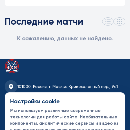
Последние матчи
К сожалению, данных не найдено.
101000, Россия, г. Москва,
Кривоколенный пер., 9с1
fhmoscow@mail.ru
Настройки cookie
Мы используем различные современные
8-495-621-35-95
технологии для работы сайта. Необязательные
компоненты, аналитические сервисы и видео из
Новости
Турниры
Контакты
внешних источников включаются только после