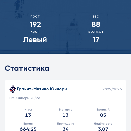
РОСТ
ВЕС
192
88
ХВАТ
ВОЗРАСТ
Левый
17
Статистика
Статистика игрока в матчах, проведённых вратарём
КОМАНДА
СЕЗОН
ТУРНИР
И
ИС
%ВР
МИН/СЕК
ШП
КН
Гранит-Митино Юниоры
2025/2026
ПМ Юниоры 25/26
13
13
85
664:25
34
3,07