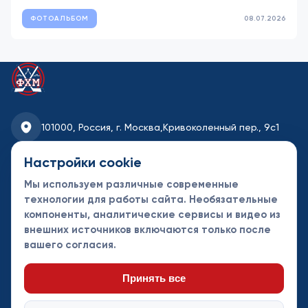
ФОТОАЛЬБОМ
08.07.2026
101000, Россия, г. Москва,
Кривоколенный пер., 9с1
fhmoscow@mail.ru
Настройки cookie
Мы используем различные современные
8-495-621-35-95
технологии для работы сайта. Необязательные
компоненты, аналитические сервисы и видео из
Новости
Турниры
Контакты
внешних источников включаются только после
Календарь
СДК
Документы
вашего согласия.
Таблицы
Клубы
Спонсоры и
партнеры
Принять все