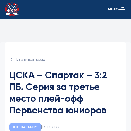
МЕНЮ
Открыть гла
Вернуться назад
ЦСКА – Спартак – 3:2
ПБ. Серия за третье
место плей-офф
Первенства юниоров
ФОТОАЛЬБОМ
06.03.2025