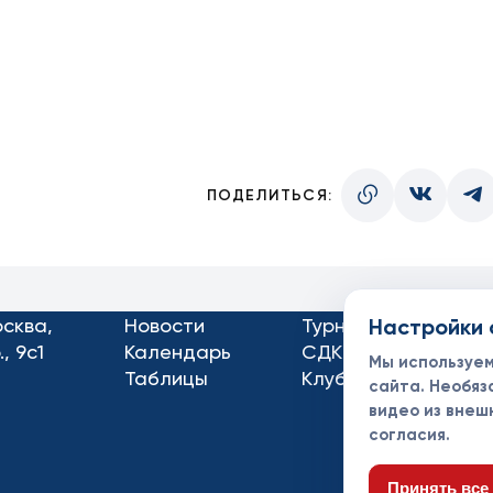
ПОДЕЛИТЬСЯ:
осква,
Новости
Турниры
Настройки 
Кон
, 9с1
Календарь
СДК
Док
Мы используе
Таблицы
Клубы
Спо
сайта. Необяз
видео из внеш
согласия.
Принять все