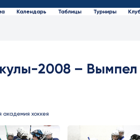
иа
Календарь
Таблицы
Турниры
Клу
кулы-2008 – Вымпел
я академия хоккея