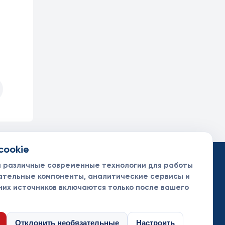
cookie
такты
ументы
м различные современные технологии для работы
нсоры и партнеры
ательные компоненты, аналитические сервисы и
них источников включаются только после вашего
Отклонить необязательные
Настроить