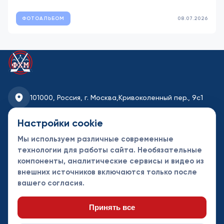
ФОТОАЛЬБОМ
08.07.2026
101000, Россия, г. Москва,
Кривоколенный пер., 9с1
fhmoscow@mail.ru
Настройки cookie
Мы используем различные современные
8-495-621-35-95
технологии для работы сайта. Необязательные
компоненты, аналитические сервисы и видео из
Новости
Турниры
Контакты
внешних источников включаются только после
Календарь
СДК
Документы
вашего согласия.
Таблицы
Клубы
Спонсоры и
партнеры
Принять все