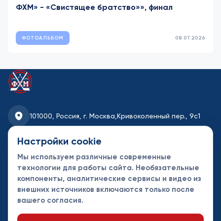
ФХМ» - «Свистящее братство»», финал
ФОТОАЛЬБОМ
08.07.2026
101000, Россия, г. Москва,
Кривоколенный пер., 9с1
fhmoscow@mail.ru
Настройки cookie
Мы используем различные современные
8-495-621-35-95
технологии для работы сайта. Необязательные
компоненты, аналитические сервисы и видео из
Новости
Турниры
Контакты
внешних источников включаются только после
Календарь
СДК
Документы
вашего согласия.
Таблицы
Клубы
Спонсоры и
партнеры