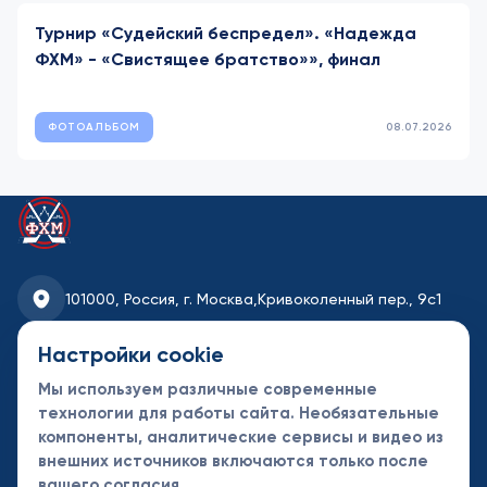
Турнир «Судейский беспредел». «Надежда
ФХМ» - «Свистящее братство»», финал
ФОТОАЛЬБОМ
08.07.2026
101000, Россия, г. Москва,
Кривоколенный пер., 9с1
fhmoscow@mail.ru
Настройки cookie
Мы используем различные современные
8-495-621-35-95
технологии для работы сайта. Необязательные
компоненты, аналитические сервисы и видео из
Новости
Турниры
Контакты
внешних источников включаются только после
Календарь
СДК
Документы
вашего согласия.