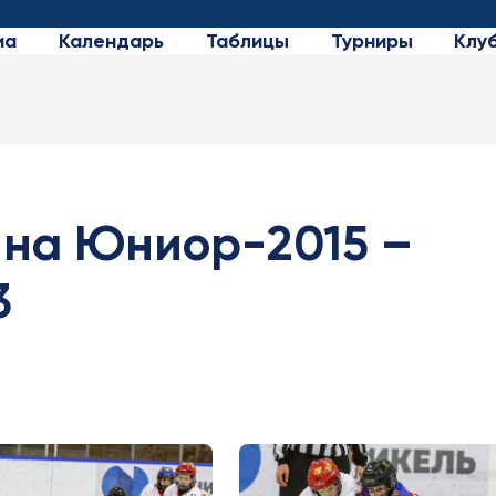
иа
Календарь
Таблицы
Турниры
Клу
на Юниор-2015 –
3