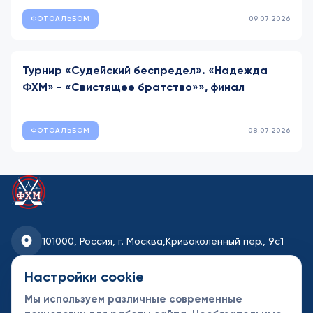
ФОТОАЛЬБОМ
09.07.2026
Турнир «Судейский беспредел». «Надежда
ФХМ» - «Свистящее братство»», финал
ФОТОАЛЬБОМ
08.07.2026
101000, Россия, г. Москва,
Кривоколенный пер., 9с1
fhmoscow@mail.ru
Настройки cookie
Мы используем различные современные
8-495-621-35-95