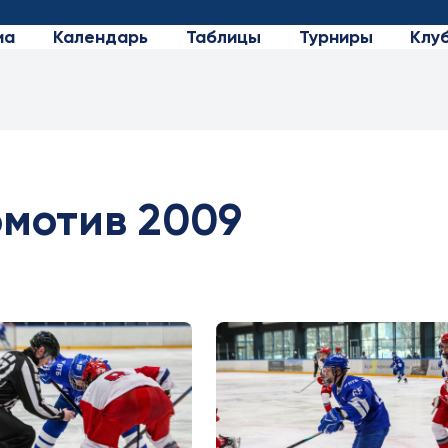
иа
Календарь
Таблицы
Турниры
Клу
омотив 2009