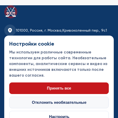
101000, Россия, г. Москва,
Кривоколенный пер., 9с1
fhmoscow@mail.ru
Настройки cookie
Мы используем различные современные
8-495-621-35-95
технологии для работы сайта. Необязательные
компоненты, аналитические сервисы и видео из
Новости
Турниры
Контакты
внешних источников включаются только после
Календарь
СДК
Документы
вашего согласия.
Таблицы
Клубы
Спонсоры и
партнеры
Принять все
Отклонить необязательные
Настроить