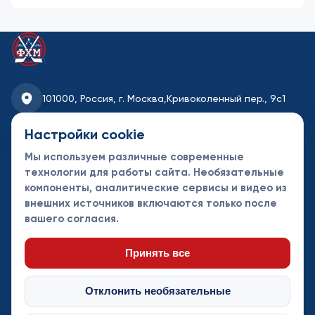
101000, Россия, г. Москва,
Кривоколенный пер., 9с1
fhmoscow@mail.ru
Настройки cookie
Мы используем различные современные
8-495-621-35-95
технологии для работы сайта. Необязательные
компоненты, аналитические сервисы и видео из
Новости
Турниры
Контакты
внешних источников включаются только после
Календарь
СДК
Документы
вашего согласия.
Таблицы
Клубы
Спонсоры и
партнеры
Принять все
Отклонить необязательные