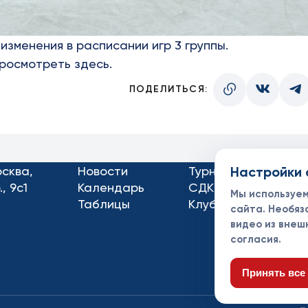
изменения в расписании игр 3 группы.
просмотреть
здесь
.
ПОДЕЛИТЬСЯ:
осква,
Новости
Турниры
Настройки 
Кон
, 9с1
Календарь
СДК
Док
Мы используе
Таблицы
Клубы
Спо
сайта. Необяз
видео из внеш
согласия.
Принять все