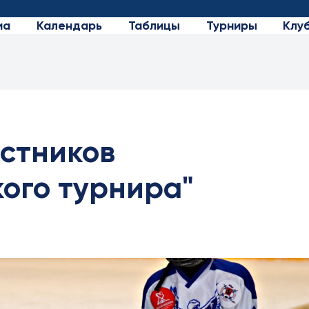
иа
Календарь
Таблицы
Турниры
Клу
стников
ого турнира"