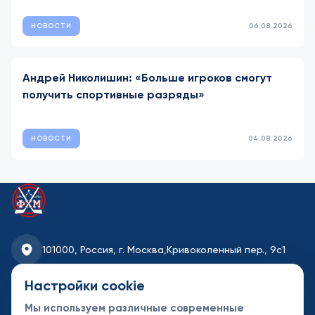
НОВОСТИ
06.08.2026
Андрей Николишин: «Больше игроков смогут
получить спортивные разряды»
НОВОСТИ
04.08.2026
101000, Россия, г. Москва,
Кривоколенный пер., 9с1
fhmoscow@mail.ru
Настройки cookie
Мы используем различные современные
8-495-621-35-95