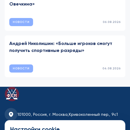
Овечкина»
НОВОСТИ
06.08.2026
Андрей Николишин: «Больше игроков смогут
получить спортивные разряды»
НОВОСТИ
04.08.2026
101000, Россия, г. Москва,
Кривоколенный пер., 9с1
fhmoscow@mail.ru
Настройки cookie