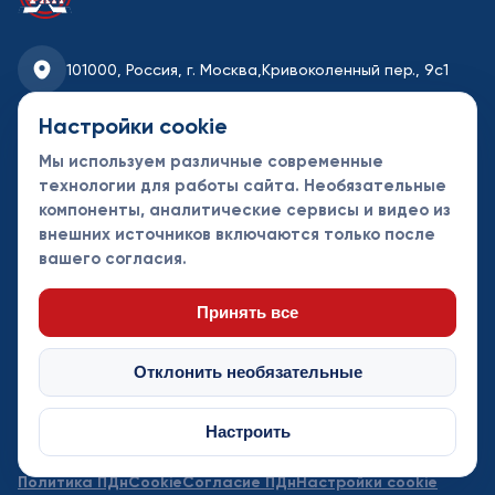
101000, Россия, г. Москва,
Кривоколенный пер., 9с1
fhmoscow@mail.ru
Настройки cookie
Мы используем различные современные
8-495-621-35-95
технологии для работы сайта. Необязательные
компоненты, аналитические сервисы и видео из
Новости
Турниры
Контакты
внешних источников включаются только после
Календарь
СДК
Документы
вашего согласия.
Таблицы
Клубы
Спонсоры и
партнеры
Принять все
Отклонить необязательные
Настроить
© Федерация хоккея Москвы 2013 - 2026. Все права защищены
Политика ПДн
Cookie
Согласие ПДн
Настройки cookie