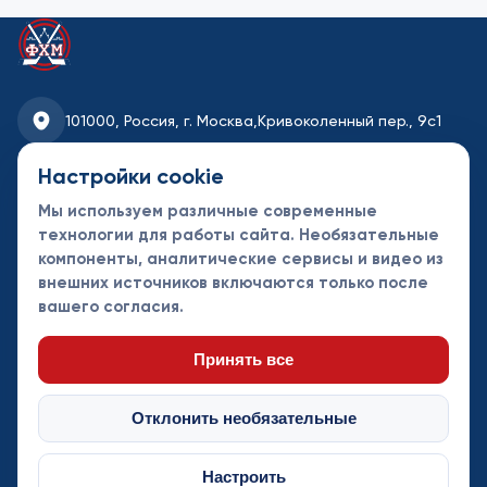
101000, Россия, г. Москва,
Кривоколенный пер., 9с1
fhmoscow@mail.ru
Настройки cookie
Мы используем различные современные
8-495-621-35-95
технологии для работы сайта. Необязательные
компоненты, аналитические сервисы и видео из
Новости
Турниры
Контакты
внешних источников включаются только после
Календарь
СДК
Документы
вашего согласия.
Таблицы
Клубы
Спонсоры и
партнеры
Принять все
Отклонить необязательные
Настроить