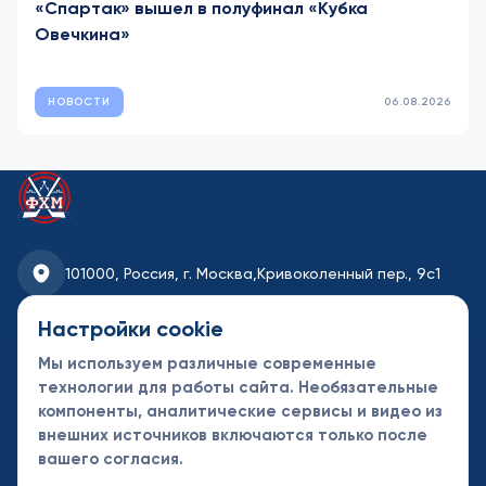
«Спартак» вышел в полуфинал «Кубка
Овечкина»
НОВОСТИ
06.08.2026
101000, Россия, г. Москва,
Кривоколенный пер., 9с1
fhmoscow@mail.ru
Настройки cookie
Мы используем различные современные
8-495-621-35-95
технологии для работы сайта. Необязательные
компоненты, аналитические сервисы и видео из
Новости
Турниры
Контакты
внешних источников включаются только после
Календарь
СДК
Документы
вашего согласия.
Таблицы
Клубы
Спонсоры и