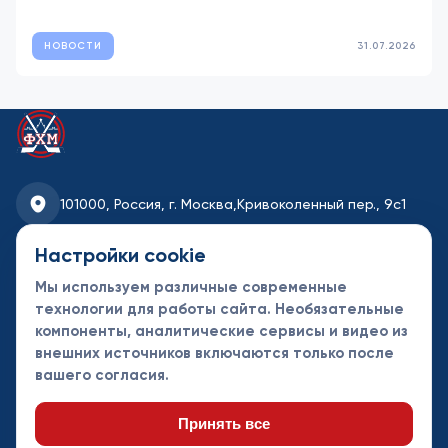
НОВОСТИ
31.07.2026
101000, Россия, г. Москва,
Кривоколенный пер., 9с1
fhmoscow@mail.ru
Настройки cookie
Мы используем различные современные
8-495-621-35-95
технологии для работы сайта. Необязательные
компоненты, аналитические сервисы и видео из
Новости
Турниры
Контакты
внешних источников включаются только после
Календарь
СДК
Документы
вашего согласия.
Таблицы
Клубы
Спонсоры и
партнеры
Принять все