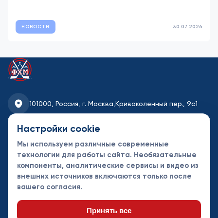
НОВОСТИ
30.07.2026
101000, Россия, г. Москва,
Кривоколенный пер., 9с1
fhmoscow@mail.ru
Настройки cookie
Мы используем различные современные
8-495-621-35-95
технологии для работы сайта. Необязательные
компоненты, аналитические сервисы и видео из
Новости
Турниры
Контакты
внешних источников включаются только после
Календарь
СДК
Документы
вашего согласия.
Таблицы
Клубы
Спонсоры и
партнеры
Принять все