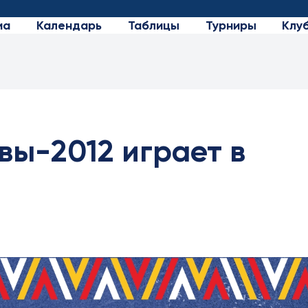
иа
Календарь
Таблицы
Турниры
Клу
вы-2012 играет в