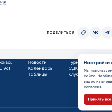
:15
ПОДЕЛИТЬСЯ:
осква,
Новости
Турниры
Настройки 
Кон
, 9с1
Календарь
СДК
Док
Мы используе
Таблицы
Клубы
Спо
сайта. Необяз
видео из внеш
согласия.
Принять все