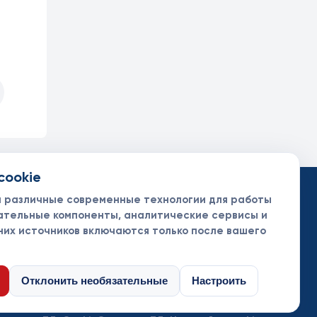
cookie
такты
ументы
м различные современные технологии для работы
нсоры и партнеры
ательные компоненты, аналитические сервисы и
них источников включаются только после вашего
Отклонить необязательные
Настроить