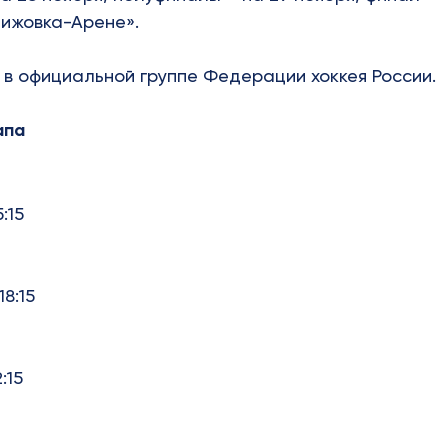
Чижовка-Арене».
 в
официальной группе
Федерации хоккея России.
апа
:15
8:15
:15