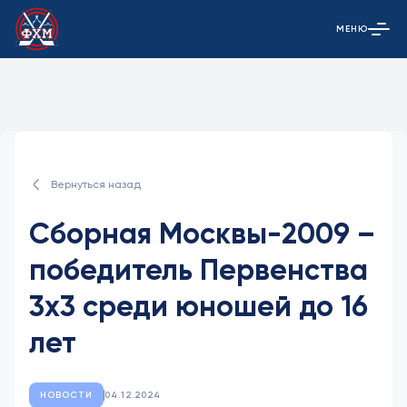
МЕНЮ
Открыть гла
Вернуться назад
Сборная Москвы-2009 –
победитель Первенства
3х3 среди юношей до 16
лет
НОВОСТИ
04.12.2024