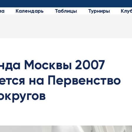
иа
Календарь
Таблицы
Турниры
Клу
нда Москвы 2007
ется на Первенство
округов