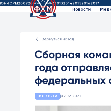
ЮНИОРЫ
2009
2010
2011
2012
2013
2014
2015
2016
2017
Новости
Мед
Вернуться назад
Сборная кома
года отправля
федеральных 
НОВОСТИ
09.02.2021