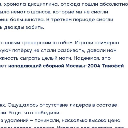
не, хромала дисциплина, отсюда пошли абсолютно
было немало шансов, которые мы не смогли
грыш большинства. В третьем периоде смогли
ь дважды забить.
 с новым тренерским штабом. Играли примерно
скую» пятёрку не стали разбивать, давали нам
ожность сыграть целый матч. Надеемся, это
ает
нападающий сборной Москвы-2004 Тимофей
ях. Ощущалось отсутствие лидеров в составе
и. Рады, что победили.
з удалений – понимали, насколько высока цена
этим воспользовался. Играли в два состава, это