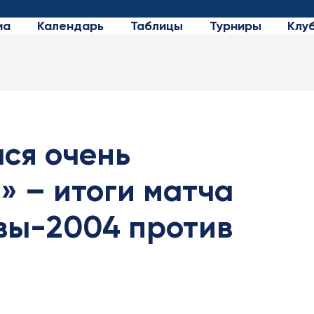
иа
Календарь
Таблицы
Турниры
Клу
ся очень
» – итоги матча
вы-2004 против