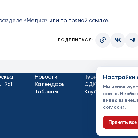
 разделе
«Медиа»
или
по прямой ссылке.
ПОДЕЛИТЬСЯ:
осква,
Новости
Турниры
Настройки 
Кон
, 9с1
Календарь
СДК
Док
Мы используе
Таблицы
Клубы
Спо
сайта. Необяз
видео из внеш
согласия.
Принять все