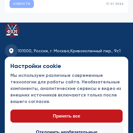
НОВОСТИ
31.07.2026
101000, Россия, г. Москва,
Кривоколенный пер., 9с1
fhmoscow@mail.ru
Настройки cookie
Мы используем различные современные
8-495-621-35-95
технологии для работы сайта. Необязательные
компоненты, аналитические сервисы и видео из
Новости
Турниры
Контакты
внешних источников включаются только после
Календарь
СДК
Документы
вашего согласия.
Таблицы
Клубы
Спонсоры и
партнеры
Принять все
Отклонить необязательные