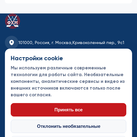
101000, Россия, г. Москва,
Кривоколенный пер., 9с1
fhmoscow@mail.ru
Настройки cookie
Мы используем различные современные
8-495-621-35-95
технологии для работы сайта. Необязательные
компоненты, аналитические сервисы и видео из
Новости
Турниры
Контакты
внешних источников включаются только после
Календарь
СДК
Документы
вашего согласия.
Таблицы
Клубы
Спонсоры и
партнеры
Принять все
Отклонить необязательные