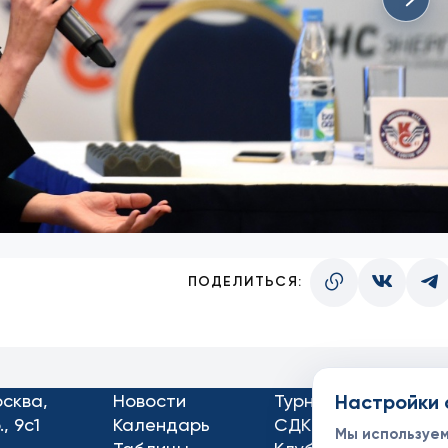
ПОДЕЛИТЬСЯ:
осква,
Новости
Турниры
Настройки 
Кон
, 9с1
Календарь
СДК
Док
Мы используе