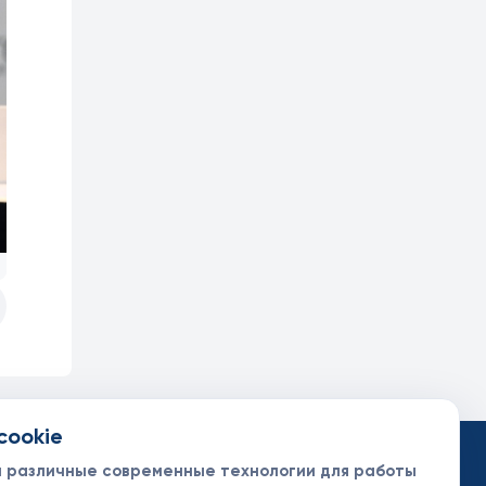
cookie
такты
ументы
м различные современные технологии для работы