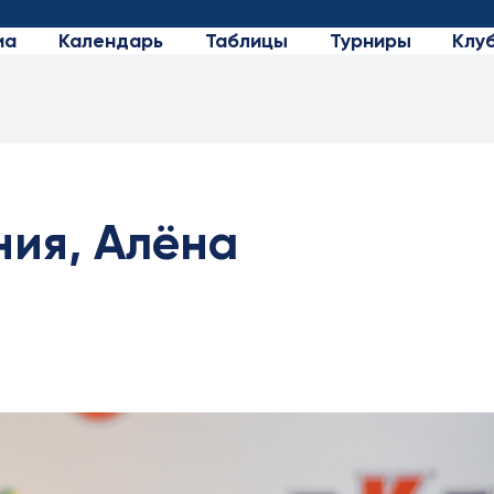
иа
Календарь
Таблицы
Турниры
Клу
ния, Алёна