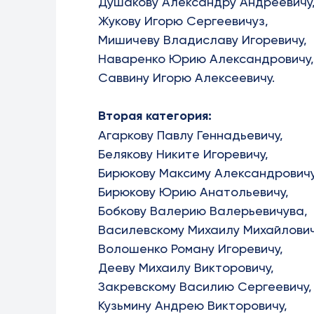
Душакову Александру Андреевичу
Жукову Игорю Сергеевичуз,
Мишичеву Владиславу Игоревичу,
Наваренко Юрию Александровичу,
Саввину Игорю Алексеевичу.
Вторая категория:
Агаркову Павлу Геннадьевичу,
Белякову Никите Игоревичу,
Бирюкову Максиму Александровичу
Бирюкову Юрию Анатольевичу,
Бобкову Валерию Валерьевичува,
Василевскому Михаилу Михайлович
Волошенко Роману Игоревичу,
Дееву Михаилу Викторовичу,
Закревскому Василию Сергеевичу,
Кузьмину Андрею Викторовичу,