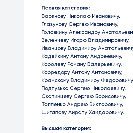
Первая категория:
Варянову Николаю Ивановичу,
Глазунову Сергею Ивановичу,
Головкину Александру Анатольеви
Зеленчеву Игорю Владимировичу,
Иванцову Владимиру Анатольевичу
Кадейкину Антону Андреевичу,
Королеву Роману Валерьевичу,
Корредору Антону Антоновичу,
Крамскому Владимиру Федоровичу
Подпузько Сергею Николаевичу,
Скопинцеву Сергею Борисовичу,
Толпенко Андрею Викторовичу,
Шигапову Айрату Хайдаровичу.
Высшая категория: