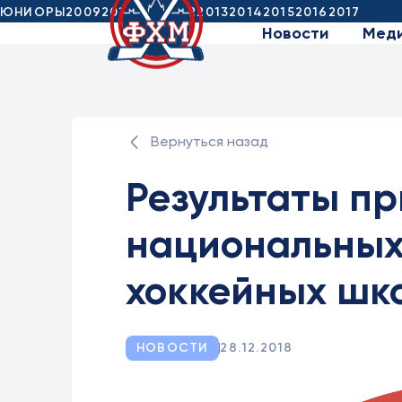
ЮНИОРЫ
2009
2010
2011
2012
2013
2014
2015
2016
2017
Новости
Мед
Вернуться назад
Результаты п
национальных
хоккейных шк
НОВОСТИ
28.12.2018