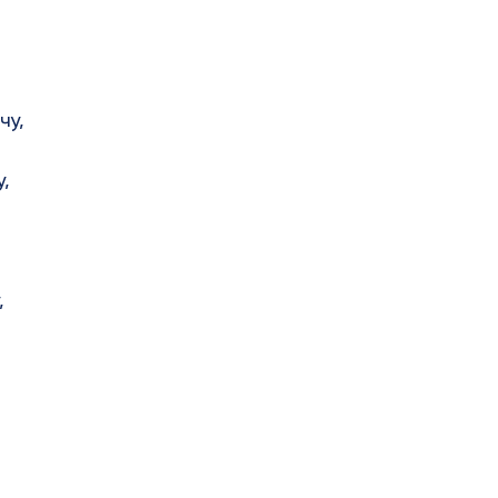
чу,
,
,