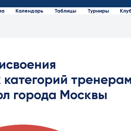
иа
Календарь
Таблицы
Турниры
Клу
рисвоения
 категорий тренера
ол города Москвы