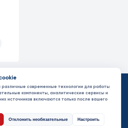
cookie
такты
ументы
м различные современные технологии для работы
нсоры и партнеры
ательные компоненты, аналитические сервисы и
них источников включаются только после вашего
Отклонить необязательные
Настроить