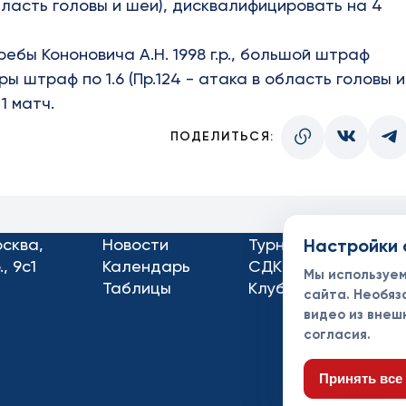
область головы и шеи), дисквалифицировать на 4
требы
Кононовича А.Н. 1998 г.р.
, большой штраф
 штраф по 1.6 (Пр.124 - атака в область головы и
1 матч.
ПОДЕЛИТЬСЯ:
осква,
Новости
Турниры
Настройки 
Кон
, 9с1
Календарь
СДК
Док
Мы используе
Таблицы
Клубы
Спо
сайта. Необяз
видео из внеш
согласия.
Принять все