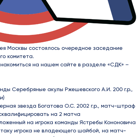
кея Москвы состоялось очередное заседание
го комитета.
знакомиться на нашем сайте в разделе
«СДК» –
анды Серебряные акулы
Ржешевского А.И. 200 г.р.
,
и)
верная звезда
Богатова О.С. 2002 г.р.
, матч-штраф
 дисквалифицировать на 2 матча
ложенный на игрока команды Ястребы
Кононовича
атаку игрока не владеющего шайбой, на матч-