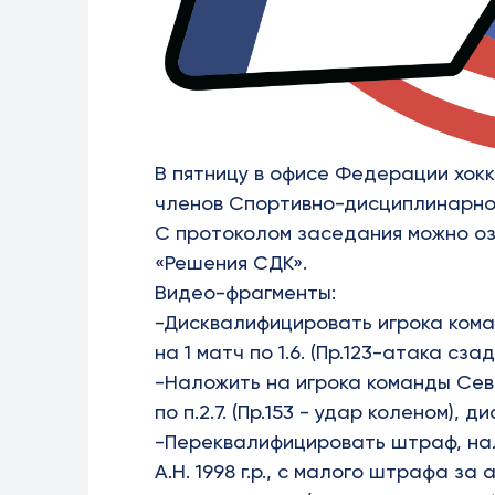
В пятницу в офисе Федерации хок
членов Спортивно-дисциплинарно
С протоколом заседания можно о
«Решения СДК»
.
Видео-фрагменты:
-Дисквалифицировать игрока ком
на 1 матч по 1.6. (Пр.123-атака сзад
-Наложить на игрока команды Се
по п.2.7. (Пр.153 - удар коленом),
-Переквалифицировать штраф, на
А.Н. 1998 г.р.
, с малого штрафа за 