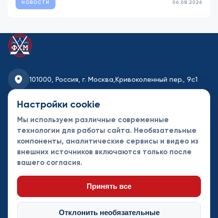
НОВОСТИ
06.08.2026
101000, Россия, г. Москва,
Кривоколенный пер., 9с1
fhmoscow@mail.ru
Настройки cookie
Мы используем различные современные
8-495-621-35-95
технологии для работы сайта. Необязательные
компоненты, аналитические сервисы и видео из
Новости
Турниры
Контакты
внешних источников включаются только после
Календарь
СДК
Документы
вашего согласия.
Таблицы
Клубы
Спонсоры и
партнеры
Принять все
Отклонить необязательные