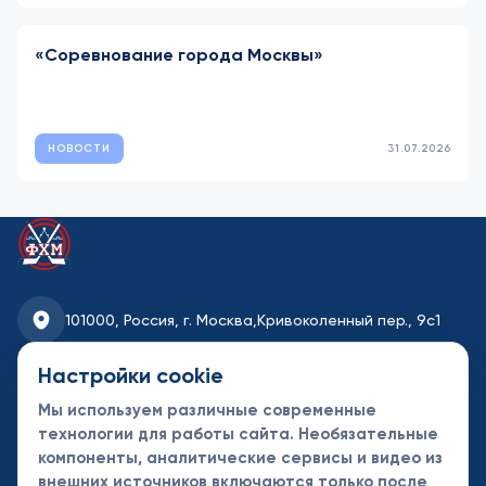
«Соревнование города Москвы»
НОВОСТИ
31.07.2026
101000, Россия, г. Москва,
Кривоколенный пер., 9с1
fhmoscow@mail.ru
Настройки cookie
Мы используем различные современные
8-495-621-35-95
технологии для работы сайта. Необязательные
компоненты, аналитические сервисы и видео из
Новости
Турниры
Контакты
внешних источников включаются только после