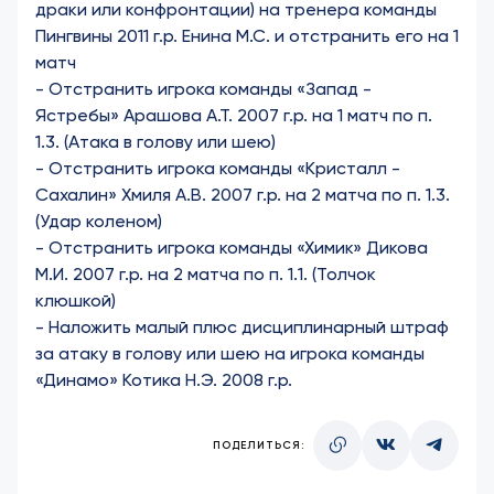
драки или конфронтации) на тренера команды
Пингвины 2011 г.р. Енина М.С. и отстранить его на 1
матч
-
Отстранить игрока команды «Запад -
Ястребы» Арашова А.Т. 2007 г.р. на 1 матч по п.
1.3. (Атака в голову или шею)
-
Отстранить игрока команды «Кристалл -
Сахалин» Хмиля А.В. 2007 г.р. на 2 матча по п. 1.3.
(Удар коленом)
-
Отстранить игрока команды «Химик» Дикова
М.И. 2007 г.р. на 2 матча по п. 1.1. (Толчок
клюшкой)
-
Наложить малый плюс дисциплинарный штраф
за атаку в голову или шею на игрока команды
«Динамо» Котика Н.Э. 2008 г.р.
ПОДЕЛИТЬСЯ: