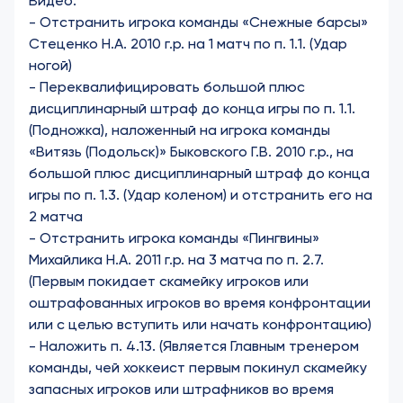
Видео:
-
Отстранить игрока команды «Снежные барсы»
Стеценко Н.А. 2010 г.р. на 1 матч по п. 1.1. (Удар
ногой)
-
Переквалифицировать большой плюс
дисциплинарный штраф до конца игры по п. 1.1.
(Подножка), наложенный на игрока команды
«Витязь (Подольск)» Быковского Г.В. 2010 г.р., на
большой плюс дисциплинарный штраф до конца
игры по п. 1.3. (Удар коленом) и отстранить его на
2 матча
-
Отстранить игрока команды «Пингвины»
Михайлика Н.А. 2011 г.р. на 3 матча по п. 2.7.
(Первым покидает скамейку игроков или
оштрафованных игроков во время конфронтации
или с целью вступить или начать конфронтацию)
- Наложить п. 4.13. (Является Главным тренером
команды, чей хоккеист первым покинул скамейку
запасных игроков или штрафников во время