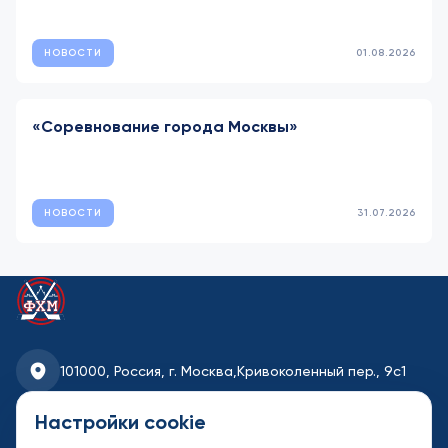
НОВОСТИ
01.08.2026
«Соревнование города Москвы»
НОВОСТИ
31.07.2026
101000, Россия, г. Москва,
Кривоколенный пер., 9с1
fhmoscow@mail.ru
Настройки cookie