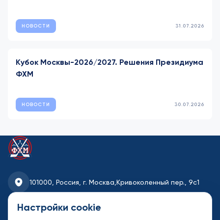
НОВОСТИ
31.07.2026
Кубок Москвы-2026/2027. Решения Президиума
ФХМ
НОВОСТИ
30.07.2026
101000, Россия, г. Москва,
Кривоколенный пер., 9с1
fhmoscow@mail.ru
Настройки cookie