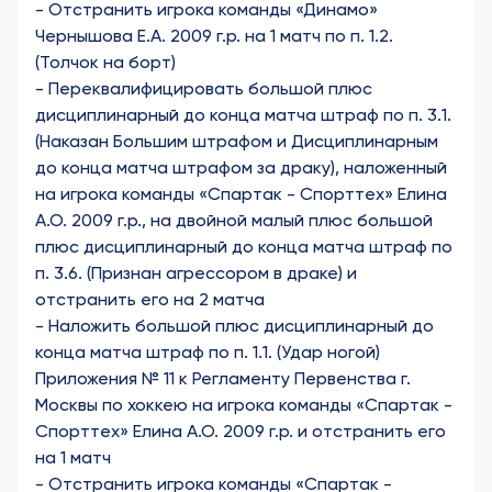
-
Отстранить игрока команды «Динамо»
Чернышова Е.А. 2009 г.р. на 1 матч по п. 1.2.
(Толчок на борт)
-
Переквалифицировать большой плюс
дисциплинарный до конца матча штраф по п. 3.1.
(Наказан Большим штрафом и Дисциплинарным
до конца матча штрафом за драку), наложенный
на игрока команды «Спартак - Спорттех» Елина
А.О. 2009 г.р., на двойной малый плюс большой
плюс дисциплинарный до конца матча штраф по
п. 3.6. (Признан агрессором в драке) и
отстранить его на 2 матча
- Наложить большой плюс дисциплинарный до
конца матча штраф по п. 1.1. (Удар ногой)
Приложения № 11 к Регламенту Первенства г.
Москвы по хоккею на игрока команды «Спартак -
Спорттех» Елина А.О. 2009 г.р. и отстранить его
на 1 матч
- Отстранить игрока команды «Спартак -