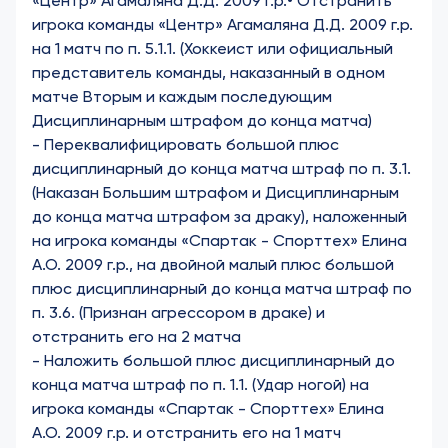
«Центр» Агамаляна Д.Д. 2009 г.р.
• Отстранить
игрока команды «Центр» Агамаляна Д.Д. 2009 г.р.
на 1 матч по п. 5.1.1. (Хоккеист или официальный
представитель команды, наказанный в одном
матче Вторым и каждым последующим
Дисциплинарным штрафом до конца матча)
- Переквалифицировать большой плюс
дисциплинарный до конца матча штраф по п. 3.1.
(Наказан Большим штрафом и Дисциплинарным
до конца матча штрафом за драку), наложенный
на игрока команды «Спартак - Спорттех» Елина
А.О. 2009 г.р., на двойной малый плюс большой
плюс дисциплинарный до конца матча штраф по
п. 3.6. (Признан агрессором в драке) и
отстранить его на 2 матча
- Наложить большой плюс дисциплинарный до
конца матча штраф по п. 1.1. (Удар ногой) на
игрока команды «Спартак - Спорттех» Елина
А.О. 2009 г.р. и отстранить его на 1 матч