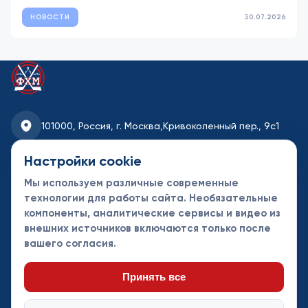
НОВОСТИ
30.07.2026
101000, Россия, г. Москва,
Кривоколенный пер., 9с1
fhmoscow@mail.ru
Настройки cookie
Мы используем различные современные
8-495-621-35-95
технологии для работы сайта. Необязательные
компоненты, аналитические сервисы и видео из
Новости
Турниры
Контакты
внешних источников включаются только после
Календарь
СДК
Документы
вашего согласия.
Таблицы
Клубы
Спонсоры и
партнеры
Принять все