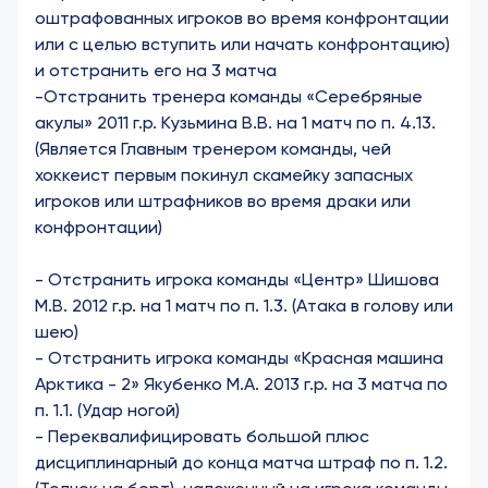
оштрафованных игроков во время конфронтации
или с целью вступить или начать конфронтацию)
и отстранить его на 3 матча
-Отстранить тренера команды «Серебряные
акулы» 2011 г.р. Кузьмина В.В. на 1 матч по п. 4.13.
(Является Главным тренером команды, чей
хоккеист первым покинул скамейку запасных
игроков или штрафников во время драки или
конфронтации)
-
Отстранить игрока команды «Центр» Шишова
М.В. 2012 г.р. на 1 матч по п. 1.3. (Атака в голову или
шею)
-
Отстранить игрока команды «Красная машина
Арктика - 2» Якубенко М.А. 2013 г.р. на 3 матча по
п. 1.1. (Удар ногой)
-
Переквалифицировать большой плюс
дисциплинарный до конца матча штраф по п. 1.2.