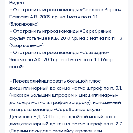
Видео:
-
Отстранить игрока команды «Снежные барсы»
Павлова А.В. 2009 г.р. на 1 матч по п. 1.1.
(Блокировка)
-
Отстранить игрока команды «Серебряные
акулы» Устьянцев К.В. 2010 г.р. на 3 матча по п. 1.3.
(Удар коленом)
-
Отстранить игрока команды «Созвездие»
Чистякова А.К. 2011 г.р. на 1 матч по п. 1.1. (Удар
ногой)
-
Переквалифицировать большой плюс
дисциплинарный до конца матча штраф по п. 3.1.
(Наказан Большим штрафом и Дисциплинарным
до конца матча штрафом за драку), наложенный
на игрока команды «Серебряные акулы»
Денисова Е.Д. 2011 г.р., на двойной малый плюс
дисциплинарный до конца матча штраф по п. 2.7.
(Первым покидает скамейку игроков или