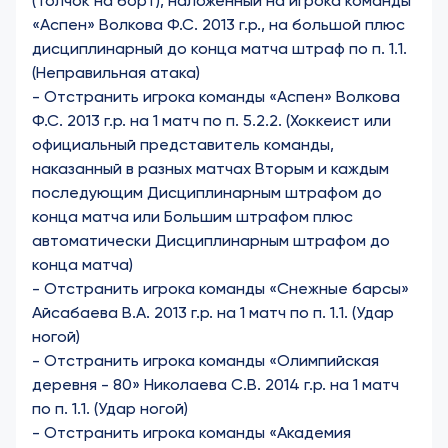
(Толчок на борт), наложенный на игрока команды
«Аспен» Волкова Ф.С. 2013 г.р., на большой плюс
дисциплинарный до конца матча штраф по п. 1.1.
(Неправильная атака)
- Отстранить игрока команды «Аспен» Волкова
Ф.С. 2013 г.р. на 1 матч по п. 5.2.2. (Хоккеист или
официальный представитель команды,
наказанный в разных матчах Вторым и каждым
последующим Дисциплинарным штрафом до
конца матча или Большим штрафом плюс
автоматически Дисциплинарным штрафом до
конца матча)
-
Отстранить игрока команды «Снежные барсы»
Айсабаева В.А. 2013 г.р. на 1 матч по п. 1.1. (Удар
ногой)
-
Отстранить игрока команды «Олимпийская
деревня - 80» Николаева С.В. 2014 г.р. на 1 матч
по п. 1.1. (Удар ногой)
-
Отстранить игрока команды «Академия