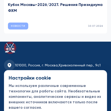
Кубок Москвы-2026/2027. Решения Президиума
ФХМ
НОВОСТИ
30.07.2026
101000, Россия, г. Москва,
Кривоколенный пер., 9с1
fhmoscow@mail.ru
Настройки cookie
Мы используем различные современные
8-495-621-35-95
технологии для работы сайта. Необязательные
компоненты, аналитические сервисы и видео из
Новости
Турниры
Контакты
внешних источников включаются только после
Календарь
СДК
Документы
вашего согласия.
Таблицы
Клубы
Спонсоры и