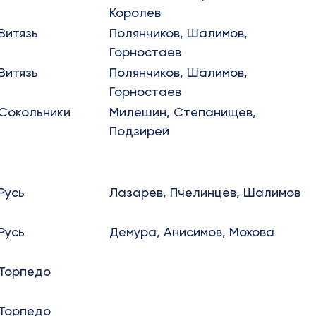
Королев
Витязь
Полянчиков, Шалимов,
Горностаев
Витязь
Полянчиков, Шалимов,
Горностаев
Сокольники
Милешин, Степанищев,
Подзирей
Русь
Лазарев, Пчелинцев, Шалимов
Русь
Демура, Анисимов, Мохова
Торпедо
Торпедо