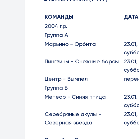
КОМАНДЫ
ДАТА
2004 г.р.
Группа А
Марьино - Орбита
23.01,
субб
Пингвины - Снежные барсы
23.01,
субб
Центр - Вымпел
пере
Группа Б
Метеор - Синяя птица
23.01,
субб
Серебряные акулы -
23.01,
Северная звезда
субб