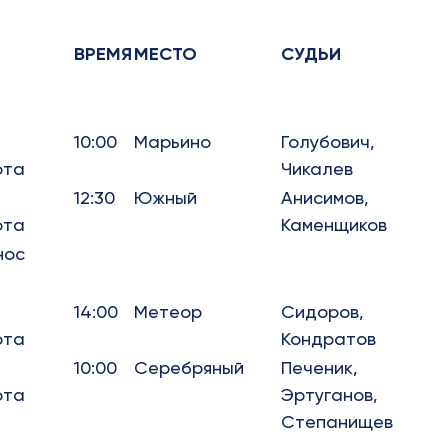
ВРЕМЯ
МЕСТО
СУДЬИ
10:00
Марьино
Голубович,
ота
Чикалев
12:30
Южный
Анисимов,
ота
Каменщиков
нос
14:00
Метеор
Сидоров,
ота
Кондратов
10:00
Серебряный
Печеник,
ота
Эртуганов,
Степанищев