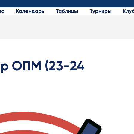
иа
Календарь
Таблицы
Турниры
Клу
р ОПМ (23-24