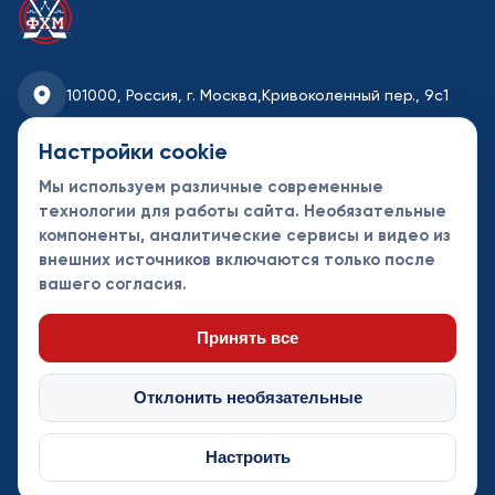
101000, Россия, г. Москва,
Кривоколенный пер., 9с1
fhmoscow@mail.ru
Настройки cookie
Мы используем различные современные
8-495-621-35-95
технологии для работы сайта. Необязательные
компоненты, аналитические сервисы и видео из
Новости
Турниры
Контакты
внешних источников включаются только после
Календарь
СДК
Документы
вашего согласия.
Таблицы
Клубы
Спонсоры и
партнеры
Принять все
Отклонить необязательные
Настроить
© Федерация хоккея Москвы 2013 - 2026. Все права защищены