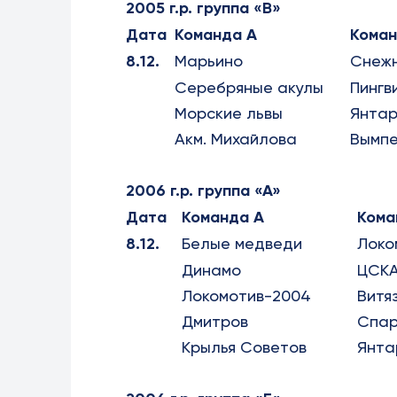
2005 г.р. группа «В»
Дата
Команда А
Коман
8.12.
Марьино
Снеж
Серебряные акулы
Пингв
Морские львы
Янтар
Акм. Михайлова
Вымп
2006 г.р. группа «А»
Дата
Команда А
Кома
8.12.
Белые медведи
Локо
Динамо
ЦСК
Локомотив-2004
Витя
Дмитров
Спар
Крылья Советов
Янта