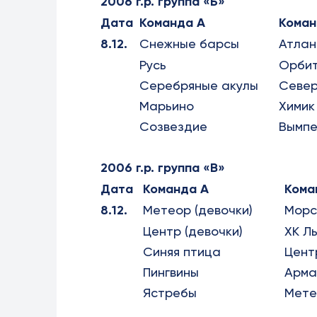
2006 г.р. группа «Б»
Дата
Команда А
Коман
8.12.
Снежные барсы
Атлан
Русь
Орби
Серебряные акулы
Север
Марьино
Химик
Созвездие
Вымп
2006 г.р. группа «В»
Дата
Команда А
Кома
8.12.
Метеор (девочки)
Морс
Центр (девочки)
ХК Л
Синяя птица
Цент
Пингвины
Арм
Ястребы
Мете