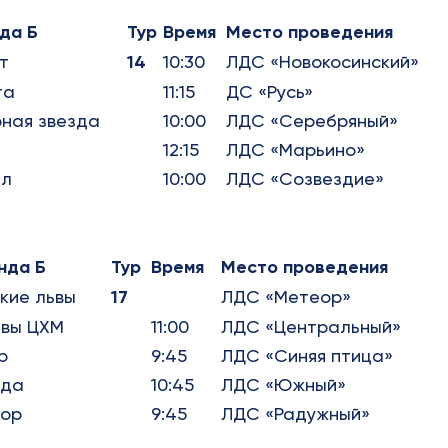
да Б
Тур
Время
Место проведения
т
14
10:30
ЛДС «Новокосинский»
та
11:15
ДС «Русь»
ная звезда
10:00
ЛДС «Серебряный»
12:15
ЛДС «Марьино»
ел
10:00
ЛДС «Созвездие»
нда Б
Тур
Время
Место проведения
кие львы
17
ЛДС «Метеор»
ьвы ЦХМ
11:00
ЛДС «Центральный»
р
9:45
ЛДС «Синяя птица»
ада
10:45
ЛДС «Южный»
ор
9:45
ЛДС «Радужный»