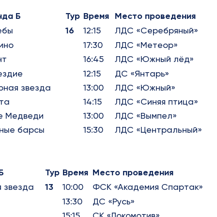
нда Б
Тур
Время
Место проведения
ебы
16
12:15
ЛДС «Серебряный»
ино
17:30
ЛДС «Метеор»
нт
16:45
ЛДС «Южный лёд»
ездие
12:15
ДС «Янтарь»
рная звезда
13:00
ЛДС «Южный»
та
14:15
ЛДС «Синяя птица»
е Медведи
13:00
ЛДС «Вымпел»
ные барсы
15:30
ЛДС «Центральный»
Б
Тур
Время
Место проведения
 звезда
13
10:00
ФСК «Академия Спартак»
13:30
ДС «Русь»
15:15
СК «Локомотив»