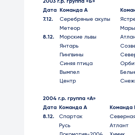
2003 г.р. группа «Б»
Дата
Команда А
Кома
7.12.
Серебряные акулы
Ястр
Метеор
Марь
8.12.
Морские львы
Атла
Янтарь
Созв
Пингвины
Севе
Синяя птица
Орби
Вымпел
Белы
Центр
Снеж
2004 г.р. группа «А»
Дата
Команда А
Команда 
8.12.
Спартак
Северная
Русь
Атлант
Локомотив-2004
Химик