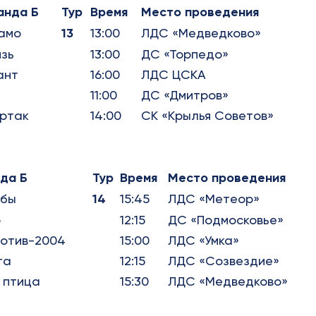
анда Б
Тур
Время
Место проведения
амо
13
13:00
ЛДС «Медведково»
язь
13:00
ДС «Торпедо»
ант
16:00
ЛДС ЦСКА
ь
11:00
ДС «Дмитров»
ртак
14:00
СК «Крылья Советов»
да Б
Тур
Время
Место проведения
ебы
14
15:45
ЛДС «Метеор»
р
12:15
ДС «Подмосковье»
отив-2004
15:00
ЛДС «Умка»
та
12:15
ЛДС «Созвездие»
 птица
15:30
ЛДС «Медведково»