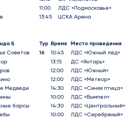
11:00
ЛДС «Подмосковье»
в
13:45
ЦСКА Арена
нда Б
Тур
Время
Место проведения
ья Советов
16
10:45
ЛДС «Южный лёд»
еор
13:15
ДС «Янтарь»
ров
12:00
ЛДС «Южный»
ино
12:00
ЛДС «Метеор»
е Медведи
14:30
ЛДС «Синяя птица»
вины
10:00
ЛДС «Вымпел»
ные барсы
14:30
ЛДС «Центральный»
ебы
10:00
ЛДС «Серебряный»