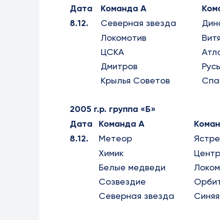
Дата
Команда А
Ком
8.12.
Северная звезда
Дин
Локомотив
Вит
ЦСКА
Атл
Дмитров
Рус
Крылья Советов
Спа
2005 г.р. группа «Б»
Дата
Команда А
Коман
8.12.
Метеор
Ястр
Химик
Цент
Белые медведи
Локом
Созвездие
Орби
Северная звезда
Синяя