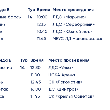
да Б
Тур
Время
Место проведения
ные барсы
14
10:00
ЛДС «Марьино»
ины
12:15
ЛДС «Серебряный»
ь
10:45
ЛДС «Южный лёд»
ел
11:45
МБУС ЛД Новомосковск
нда Б
Тур
Время
Место проведения
мотив
14
12:30
ЛДС «Умка»
А
11:00
ЦСКА Арена
зь
12:45
СК «Локомотив»
так
16:00
ДС «Дмитров»
рь
11:45
СК «Крылья Советов»