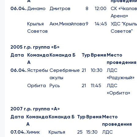
А
проведен
06.04.
Динамо
Дмитров
8
12:00
СК «Чкалов
Арена»
Крылья
Акм.Михайлова
9
14:45
УДС "Крыл
Советов
Советов"
2005 г.р. группа «Б»
Дата
Команда
Команда Б
Тур
Время
Место
А
проведения
06.04.
Ястребы
Серебряные
21
10:30
ЛДС
акулы
«Радужный»
Орбита
Русь
21
11:45
ЛДС
«Орбита»
2007 г.р. группа «А»
Дата
Команда
Команда Б
Тур
Время
Место
А
проведения
07.04.
Химик
Крылья
25
15:30
ЛДС