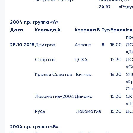
24.10
«Раду
2004 г.р. группа «А»
Дата
Команда А
Команда Б
Тур
Время
Ме
пр
28.10.2018
Дмитров
Атлант
8
15:00
ДС
«Д
Спартак
ЦСКА
12:30
ДС
«С
Крылья Советов
Витязь
16:30
УЛ
«К
Со
Локомотив-2004
Динамо
15:30
СК
«Л
Русь
Локомотив
15:30
ДС
2004 г.р. группа «Б»