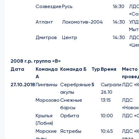
Созвездие
Русь
16:30
ЛД
«Со
Атлант
Локомотив-2004
14:30
УЛД
Мыт
Дмитров
Центр
14:30
ЛД
«Це
2008 г.р. группа «В»
Дата
Команда
Команда Б
Тур
Время
Место
А
прове
27.10.2018
Пингвины
Серебряные
5
Сыграли
ЛДС «
акулы
26.10
Морозово
Снежные
13:15
ЛДС
барсы
«Новок
Крылья
Орбита
10:00
ЛДС «
(Лобня)
Морские
Ястребы
10:45
ЛДС «
львы
лёд»