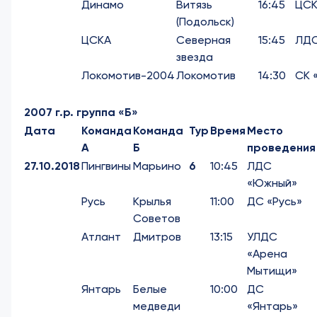
Динамо
Витязь
16:45
ЦСК
(Подольск)
ЦСКА
Северная
15:45
ЛДС
звезда
Локомотив-2004
Локомотив
14:30
СК 
2007 г.р. группа «Б»
Дата
Команда
Команда
Тур
Время
Место
А
Б
проведения
27.10.2018
Пингвины
Марьино
6
10:45
ЛДС
«Южный»
Русь
Крылья
11:00
ДС «Русь»
Советов
Атлант
Дмитров
13:15
УЛДС
«Арена
Мытищи»
Янтарь
Белые
10:00
ДС
медведи
«Янтарь»