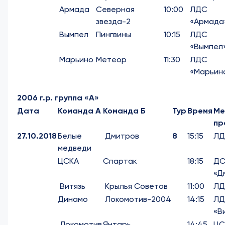
Армада
Северная
10:00
ЛДС
звезда-2
«Армада
Вымпел
Пингвины
10:15
ЛДС
«Вымпел
Марьино
Метеор
11:30
ЛДС
«Марьин
2006 г.р. группа «А»
Дата
Команда А
Команда Б
Тур
Время
Ме
пр
27.10.2018
Белые
Дмитров
8
15:15
ЛД
медведи
ЦСКА
Спартак
18:15
Д
«Д
Витязь
Крылья Советов
11:00
ЛД
Динамо
Локомотив-2004
14:15
Л
«В
Локомотив
Янтарь
14:45
ЦС