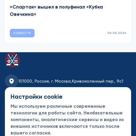
«Спартак» вышел в полуфинал «Кубка
Овечкина»
НОВОСТИ
06.08.2026
101000, Россия, г. Москва,
Кривоколенный пер., 9с1
fhmoscow@mail.ru
Настройки cookie
Мы используем различные современные
8-495-621-35-95
технологии для работы сайта. Необязательные
компоненты, аналитические сервисы и видео из
Новости
Турниры
Контакты
внешних источников включаются только после
Календарь
СДК
Документы
вашего согласия.