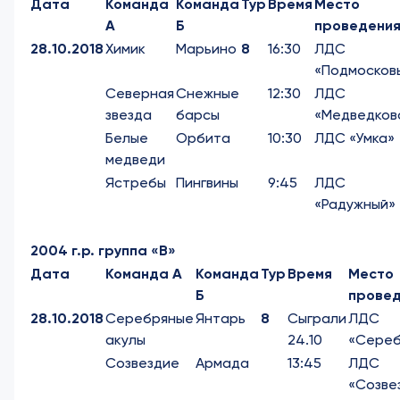
Дата
Команда
Команда
Тур
Время
Место
А
Б
проведени
28.10.2018
Химик
Марьино
8
16:30
ЛДС
«Подмосков
Северная
Снежные
12:30
ЛДС
звезда
барсы
«Медведков
Белые
Орбита
10:30
ЛДС «Умка»
медведи
Ястребы
Пингвины
9:45
ЛДС
«Радужный»
2004 г.р. группа «В»
Дата
Команда А
Команда
Тур
Время
Место
Б
прове
28.10.2018
Серебряные
Янтарь
8
Сыграли
ЛДС
акулы
24.10
«Сереб
Созвездие
Армада
13:45
ЛДС
«Созве