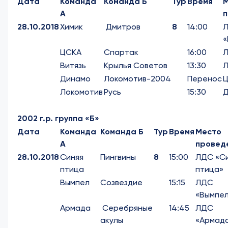
Дата
Команда
Команда Б
Тур
Время
А
п
28.10.2018
Химик
Дмитров
8
14:00
«
ЦСКА
Спартак
16:00
Витязь
Крылья Советов
13:30
Л
Динамо
Локомотив-2004
Перенос
Ц
Локомотив
Русь
15:30
Д
2002 г.р. группа «Б»
Дата
Команда
Команда Б
Тур
Время
Место
А
провед
28.10.2018
Синяя
Пингвины
8
15:00
ЛДС «С
птица
птица»
Вымпел
Созвездие
15:15
ЛДС
«Вымпе
Армада
Серебряные
14:45
ЛДС
акулы
«Армад