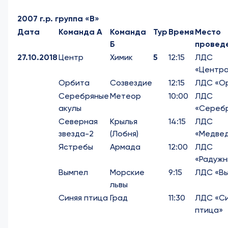
2007 г.р. группа «В»
Дата
Команда А
Команда
Тур
Время
Место
Б
провед
27.10.2018
Центр
Химик
5
12:15
ЛДС
«Центр
Орбита
Созвездие
12:15
ЛДС «О
Серебряные
Метеор
10:00
ЛДС
акулы
«Сереб
Северная
Крылья
14:15
ЛДС
звезда-2
(Лобня)
«Медвед
Ястребы
Армада
12:00
ЛДС
«Радужн
Вымпел
Морские
9:15
ЛДС «В
львы
Синяя птица
Град
11:30
ЛДС «С
птица»