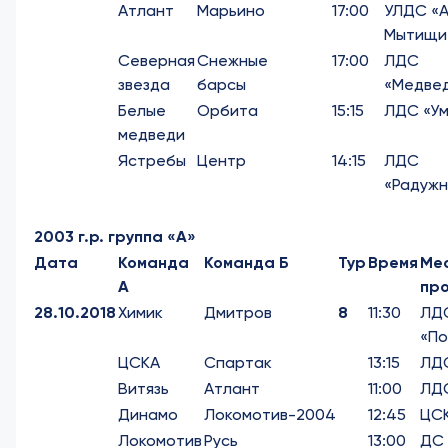
Атлант
Марьино
17:00
УЛДС «
Мытищи
Северная
Снежные
17:00
ЛДС
звезда
барсы
«Медве
Белые
Орбита
15:15
ЛДС «Ум
медведи
Ястребы
Центр
14:15
ЛДС
«Радужн
2003 г.р. группа «А»
Дата
Команда
Команда Б
Тур
Время
Ме
А
пр
28.10.2018
Химик
Дмитров
8
11:30
ЛД
«По
ЦСКА
Спартак
13:15
ЛД
Витязь
Атлант
11:00
ЛДС
Динамо
Локомотив-2004
12:45
ЦС
Локомотив
Русь
13:00
ДС 