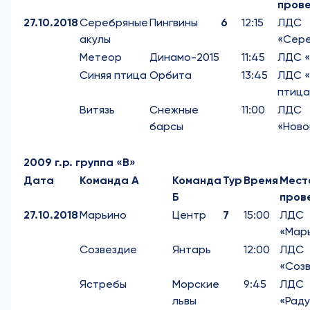
пров
27
.10.2018
Серебряные
Пингвины
6
12:15
ЛДС
акулы
«Сер
Метеор
Динамо-2015
11:45
ЛДС 
Синяя птица
Орбита
13:45
ЛДС «
птица
Витязь
Снежные
11:00
ЛДС
барсы
«Ново
2009 г.р. группа «В»
Дата
Команда А
Команда
Тур
Время
Мест
Б
пров
27.10.2018
Марьино
Центр
7
15:00
ЛДС
«Мар
Созвездие
Янтарь
12:00
ЛДС
«Соз
Ястребы
Морские
9:45
ЛДС
львы
«Рад