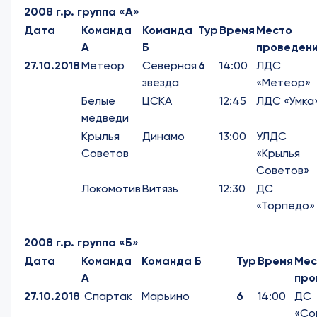
2008 г.р. группа «А»
Дата
Команда
Команда
Тур
Время
Место
А
Б
проведен
27.10.2018
Метеор
Северная
6
14:00
ЛДС
звезда
«Метеор»
Белые
ЦСКА
12:45
ЛДС «Умка
медведи
Крылья
Динамо
13:00
УЛДС
Советов
«Крылья
Советов»
Локомотив
Витязь
12:30
ДС
«Торпедо»
2008 г.р. группа «Б»
Дата
Команда
Команда Б
Тур
Время
Мес
А
про
27.10.2018
Спартак
Марьино
6
14:00
ДС
«Со