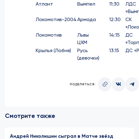
Атлант
Вымпел
11:30
ЛДС
«Вым
Локомотив-2004
Армада
12:30
СК
«Лок
Локомотив
Львы
14:15
ДС
ЦХМ
«Тор
Крылья (Лобня)
Русь
13:15
ДС «Р
(девочки)
ПОДЕЛИТЬСЯ:
Смотрите также
Андрей Николишин сыграл в Матче звёзд