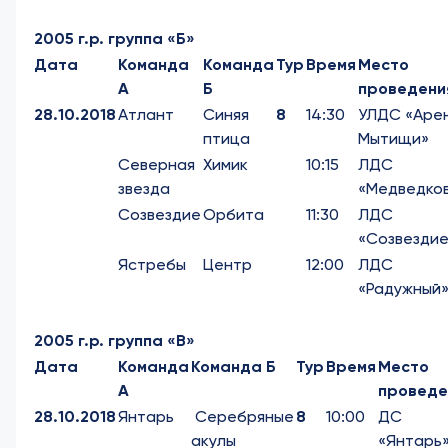
2005 г.р. группа «Б»
Дата
Команда
Команда
Тур
Время
Место
А
Б
проведени
28.10.2018
Атлант
Синяя
8
14:30
УЛДС «Аре
птица
Мытищи»
Северная
Химик
10:15
ЛДС
звезда
«Медведко
Созвездие
Орбита
11:30
ЛДС
«Созвездие
Ястребы
Центр
12:00
ЛДС
«Радужный
2005 г.р. группа «В»
Дата
Команда
Команда Б
Тур
Время
Место
А
проведе
28.10.2018
Янтарь
Серебряные
8
10:00
ДС
акулы
«Янтарь