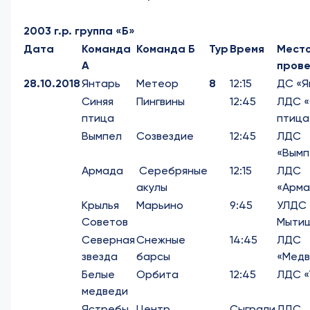
2003 г.р. группа «Б»
Дата
Команда
Команда Б
Тур
Время
Мест
А
пров
28.10.2018
Янтарь
Метеор
8
12:15
ДС «Я
Синяя
Пингвины
12:45
ЛДС «
птица
птица
Вымпел
Созвездие
12:45
ЛДС
«Вымп
Армада
Серебряные
12:15
ЛДС
акулы
«Арма
Крылья
Марьино
9:45
УЛДС 
Советов
Мыти
Северная
Снежные
14:45
ЛДС
звезда
барсы
«Медв
Белые
Орбита
12:45
ЛДС «
медведи
Ястребы
Центр
Сыграли
ЛДС