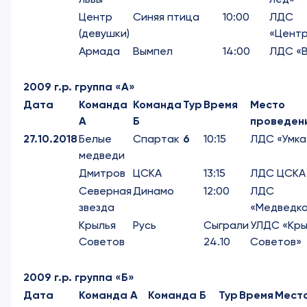
Центр
Синяя птица
10:00
ЛДС
(девушки)
«Цент
Армада
Вымпел
14:00
ЛДС «
2009 г.р. группа «А»
Дата
Команда
Команда
Тур
Время
Место
А
Б
проведен
27.10.2018
Белые
Спартак
6
10:15
ЛДС «Умка
медведи
Дмитров
ЦСКА
13:15
ЛДС ЦСКА
Северная
Динамо
12:00
ЛДС
звезда
«Медведк
Крылья
Русь
Сыграли
УЛДС «Кры
Советов
24.10
Советов»
2009 г.р. группа «Б»
Дата
Команда А
Команда Б
Тур
Время
Мест