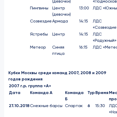
(девочки)
«Подмоско
Пингвины
Центр
13:00
ЛДС «Южны
(девочки)
Созвездие
Армада
14:15
ЛДС
«Созвездие
Ястребы
Центр
14:15
ЛДС
«Радужный»
Метеор
Синяя
16:15
ЛДС «Мете
птица
Кубки Москвы среди команд 2007, 2008 и 2009
годов рождения
2007 г.р. группа «А»
Дата
Команда А
Команда
Тур
Время
Мес
Б
про
27.10.2018
Снежные барсы
Спартак
6
15:30
ЛД
«Но