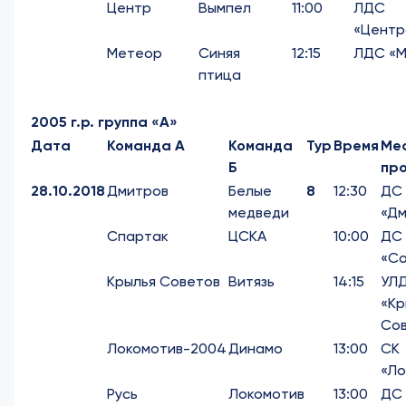
Центр
Вымпел
11:00
ЛДС
«Центр
Метеор
Синяя
12:15
ЛДС «М
птица
2005 г.р. группа «А»
Дата
Команда А
Команда
Тур
Время
Ме
Б
пр
28.10.2018
Дмитров
Белые
8
12:30
ДС
медведи
«Дм
Спартак
ЦСКА
10:00
ДС
«Со
Крылья Советов
Витязь
14:15
УЛ
«Кр
Со
Локомотив-2004
Динамо
13:00
СК
«Ло
Русь
Локомотив
13:00
ДС 