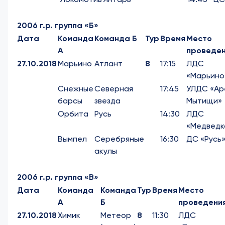
2006 г.р. группа «Б»
Дата
Команда
Команда Б
Тур
Время
Место
А
проведе
27.10.2018
Марьино
Атлант
8
17:15
ЛДС
«Марьино
Снежные
Северная
17:45
УЛДС «Ар
барсы
звезда
Мытищи»
Орбита
Русь
14:30
ЛДС
«Медведк
Вымпел
Серебряные
16:30
ДС «Русь
акулы
2006 г.р. группа «В»
Дата
Команда
Команда
Тур
Время
Место
А
Б
проведени
27.10.2018
Химик
Метеор
8
11:30
ЛДС