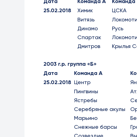
Дата
Команда А
Команда 
25.02.2018
Химик
ЦСКА
Витязь
Локомот
Динамо
Русь
Спартак
Локомот
Дмитров
Крылья С
2003 г.р. группа «Б»
Дата
Команда А
Ко
25.02.2018
Центр
Ян
Пингвины
Ат
Ястребы
Се
Серебряные акулы
О
Марьино
Бе
Снежные барсы
Гр
Созвездие
Вы