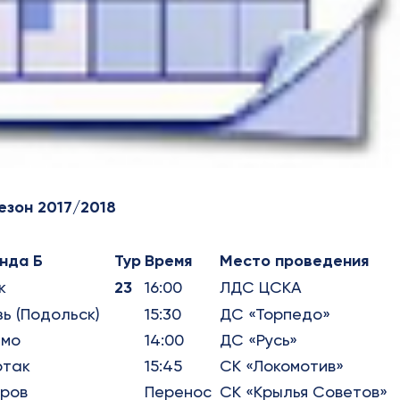
езон 2017/2018
нда Б
Тур
Время
Место проведения
к
23
16:00
ЛДС ЦСКА
зь (Подольск)
15:30
ДС «Торпедо»
амо
14:00
ДС «Русь»
ртак
15:45
СК «Локомотив»
ров
Перенос
СК «Крылья Советов»