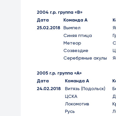
2004 г.р. группа «В»
Дата
Команда А
К
25.02.2018
Вымпел
Я
Синяя птица
Г
Метеор
С
Созвездие
Ц
Серебряные акулы
Я
2005 г.р. группа «А»
Дата
Команда А
К
24.02.2018
Витязь (Подольск)
Б
ЦСКА
Д
Локомотив
К
Русь
Л