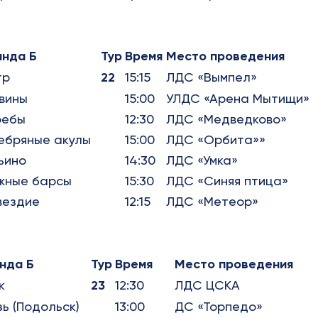
анда Б
Тур
Время
Место проведения
тр
22
15:15
ЛДС «Вымпел»
вины
15:00
УЛДС «Арена Мытищи»
ребы
12:30
ЛДС «Медведково»
ебряные акулы
15:00
ЛДС «Орбита»»
ьино
14:30
ЛДС «Умка»
жные барсы
15:30
ЛДС «Синяя птица»
вездие
12:15
ЛДС «Метеор»
нда Б
Тур
Время
Место проведения
к
23
12:30
ЛДС ЦСКА
зь (Подольск)
13:00
ДС «Торпедо»