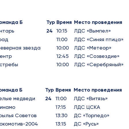
оманда Б
Тур
Время
Место проведения
нтарь
24
10:15
ЛДС «Вымпел»
рад
11:00
ЛДС «Синяя птица»
еверная звезда
10:00
ЛДС «Метеор»
ентр
12:45
ЛДС «Созвездие»
стребы
10:00
ЛДС «Серебряный»
оманда Б
Тур
Время
Место проведения
елые медведи
24
11:00
ЛДС «Витязь»
инамо
17:15
ЛДС ЦСКА
рылья Советов
13:30
ДС «Торпедо»
окомотив-2004
13:15
ДС «Русь»