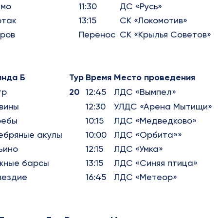
амо
11:30
ДС «Русь»
ртак
13:15
СК «Локомотив»
ров
Перенос
СК «Крылья Советов»
анда Б
Тур
Время
Место проведения
тр
20
12:45
ЛДС «Вымпел»
вины
12:30
УЛДС «Арена Мытищи»
ребы
10:15
ЛДС «Медведково»
ебряные акулы
10:00
ЛДС «Орбита»»
ьино
12:15
ЛДС «Умка»
жные барсы
13:15
ЛДС «Синяя птица»
вездие
16:45
ЛДС «Метеор»