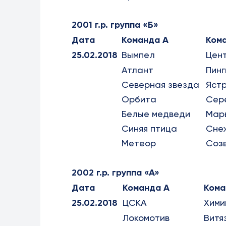
2001 г.р. группа «Б»
Дата
Команда А
Ком
25.02.2018
Вымпел
Цен
Атлант
Пинг
Северная звезда
Яст
Орбита
Сер
Белые медведи
Мар
Синяя птица
Сне
Метеор
Соз
2002 г.р. группа «А»
Дата
Команда А
Кома
25.02.2018
ЦСКА
Хими
Локомотив
Витя