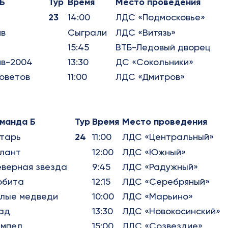
Б
Тур
Время
Место проведения
23
14:00
ЛДС «Подмосковье»
ив
Сыграли
ЛДС «Витязь»
15:45
ВТБ-Ледовый дворец
ив-2004
13:30
ДС «Сокольники»
оветов
11:00
ЛДС «Дмитров»
манда Б
Тур
Время
Место проведения
тарь
24
11:00
ЛДС «Центральный»
лант
12:00
ЛДС «Южный»
верная звезда
9:45
ЛДС «Радужный»
рбита
12:15
ЛДС «Серебряный»
лые медведи
10:00
ЛДС «Марьино»
ад
13:30
ЛДС «Новокосинский»
мпел
15:00
ЛДС «Созвездие»