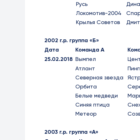
Русь
Дин
Локомотив-2004
Спа
Крылья Советов
Дмит
2002 г.р. группа «Б»
Дата
Команда А
Ком
25.02.2018
Вымпел
Цен
Атлант
Пинг
Северная звезда
Яст
Орбита
Сер
Белые медведи
Мар
Синяя птица
Сне
Метеор
Соз
2003 г.р. группа «А»