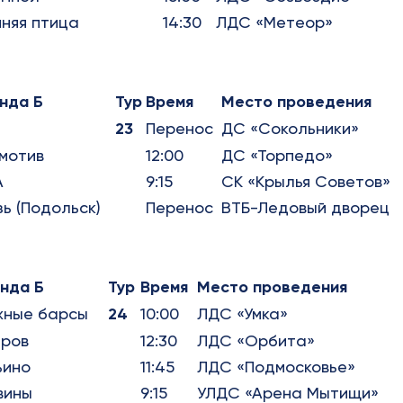
няя птица
14:30
ЛДС «Метеор»
нда Б
Тур
Время
Место проведения
23
Перенос
ДС «Сокольники»
мотив
12:00
ДС «Торпедо»
А
9:15
СК «Крылья Советов»
зь (Подольск)
Перенос
ВТБ-Ледовый дворец
нда Б
Тур
Время
Место проведения
жные барсы
24
10:00
ЛДС «Умка»
ров
12:30
ЛДС «Орбита»
ьино
11:45
ЛДС «Подмосковье»
вины
9:15
УЛДС «Арена Мытищи»