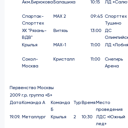
Акм.Бирюкова
Балашиха
10:15
ЛД «Салю
Спартак-
МАХ 2
09:45
Спорттех
Спорттех
Тушино
ХК "Рязань-
Витязь
13:00
ДС
ВДВ"
Олимпийс
Крылья
МАХ-1
11:00
ЛД «Лобня
Сокол-
Кристалл
11:00
Снегирь
Москва
Арена
Первенство Москвы
2009 г.р. группа «Б»
Дата
Команда А
Команда
Тур
Время
Место
Б
проведения
19.09.
Металлург
Крылья
2
10:30
ЛДС «Южный
лед»