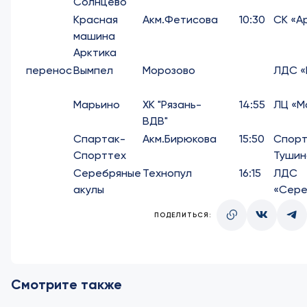
Солнцево
Красная
Акм.Фетисова
10:30
СК «А
машина
Арктика
перенос
Вымпел
Морозово
ЛДС «
Марьино
ХК "Рязань-
14:55
ЛЦ «М
ВДВ"
Спартак-
Акм.Бирюкова
15:50
Спорт
Спорттех
Тушин
Серебряные
Технопул
16:15
ЛДС
акулы
«Сере
ПОДЕЛИТЬСЯ:
Смотрите также