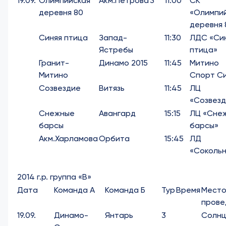
19.09.
Олимпийская
Акм.Петрова
3
11:00
СК
деревня 80
«Олимпи
деревня 
Синяя птица
Запад-
11:30
ЛДС «Си
Ястребы
птица»
Гранит-
Динамо 2015
11:45
Митино
Митино
Спорт С
Созвездие
Витязь
11:45
ЛЦ
«Созвезд
Снежные
Авангард
15:15
ЛЦ «Сне
барсы
барсы»
Акм.Харламова
Орбита
15:45
ЛД
«Сокольн
2014 г.р. группа «В»
Дата
Команда А
Команда Б
Тур
Время
Мест
прове
19.09.
Динамо-
Янтарь
3
Солнц