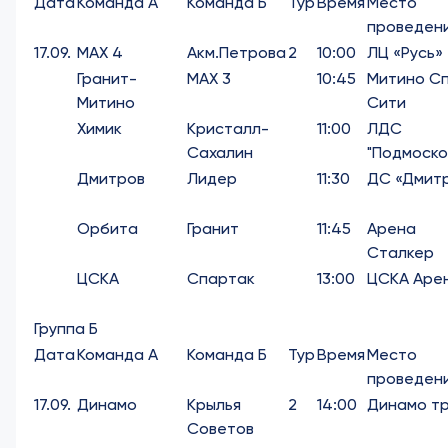
Дата
Команда А
Команда Б
Тур
Время
Место
проведен
17.09.
МАХ 4
Акм.Петрова
2
10:00
ЛЦ «Русь»
Гранит-
МАХ 3
10:45
Митино С
Митино
Сити
Химик
Кристалл-
11:00
ЛДС
Сахалин
"Подмоско
Дмитров
Лидер
11:30
ДС «Дмит
Орбита
Гранит
11:45
Арена
Сталкер
ЦСКА
Спартак
13:00
ЦСКА Аре
Группа Б
Дата
Команда А
Команда Б
Тур
Время
Место
проведен
17.09.
Динамо
Крылья
2
14:00
Динамо т
Советов