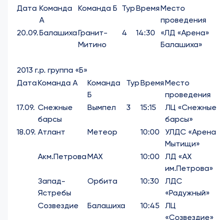
Дата
Команда
Команда Б
Тур
Время
Место
А
проведения
20.09.
Балашиха
Гранит-
4
14:30
«ЛД «Арена»
Митино
Балашиха»
2013 г.р. группа «Б»
Дата
Команда А
Команда
Тур
Время
Место
Б
проведения
17.09.
Снежные
Вымпел
3
15:15
ЛЦ «Снежные
барсы
барсы»
18.09.
Атлант
Метеор
10:00
УЛДС «Арена
Мытищи»
Акм.Петрова
МАХ
10:00
ЛД «АХ
им.Петрова»
Запад-
Орбита
10:30
ЛДС
Ястребы
«Радужный»
Созвездие
Балашиха
10:45
ЛЦ
«Созвездие»