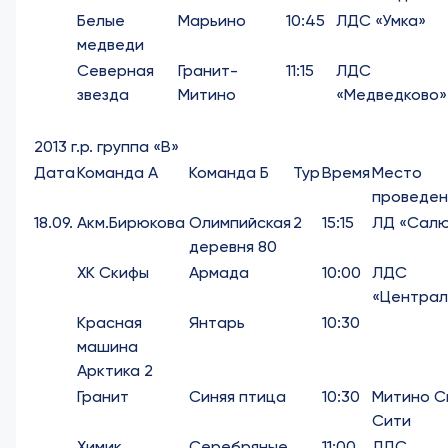
Белые
Марьино
10:45
ЛДС «Умка»
медведи
Северная
Гранит-
11:15
ЛДС
звезда
Митино
«Медведково»
2013 г.р. группа «В»
Дата
Команда А
Команда Б
Тур
Время
Место
проведен
18.09.
Акм.Бирюкова
Олимпийская
2
15:15
ЛД «Сал
деревня 80
ХК Скифы
Армада
10:00
ЛДС
«Централ
Красная
Янтарь
10:30
машина
Арктика 2
Гранит
Синяя птица
10:30
Митино С
Сити
Химик
Серебряные
11:00
ЛДС