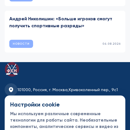
Андрей Николишин: «Больше игроков смогут
получить спортивные разряды»
НОВОСТИ
04.08.2026
101000, Россия, г. Москва,
Кривоколенный пер., 9с1
fhmoscow@mail.ru
Настройки cookie
Мы используем различные современные
8-495-621-35-95
технологии для работы сайта. Необязательные
компоненты, аналитические сервисы и видео из