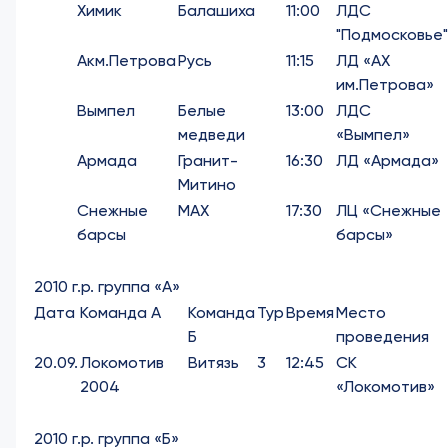
Химик
Балашиха
11:00
ЛДС
"Подмосковье"
Акм.Петрова
Русь
11:15
ЛД «АХ
им.Петрова»
Вымпел
Белые
13:00
ЛДС
медведи
«Вымпел»
Армада
Гранит-
16:30
ЛД «Армада»
Митино
Снежные
МАХ
17:30
ЛЦ «Снежные
барсы
барсы»
2010 г.р. группа «А»
Дата
Команда А
Команда
Тур
Время
Место
Б
проведения
20.09.
Локомотив
Витязь
3
12:45
СК
2004
«Локомотив»
2010 г.р. группа «Б»