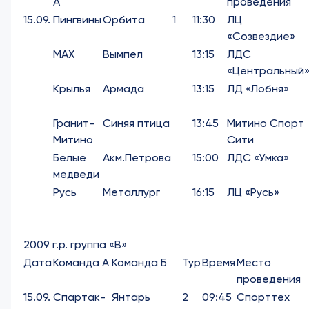
А
проведения
15.09.
Пингвины
Орбита
1
11:30
ЛЦ
«Созвездие»
МАХ
Вымпел
13:15
ЛДС
«Центральный
Крылья
Армада
13:15
ЛД «Лобня»
Гранит-
Синяя птица
13:45
Митино Спорт
Митино
Сити
Белые
Акм.Петрова
15:00
ЛДС «Умка»
медведи
Русь
Металлург
16:15
ЛЦ «Русь»
2009 г.р. группа «В»
Дата
Команда А
Команда Б
Тур
Время
Место
проведения
15.09.
Спартак-
Янтарь
2
09:45
Спорттех