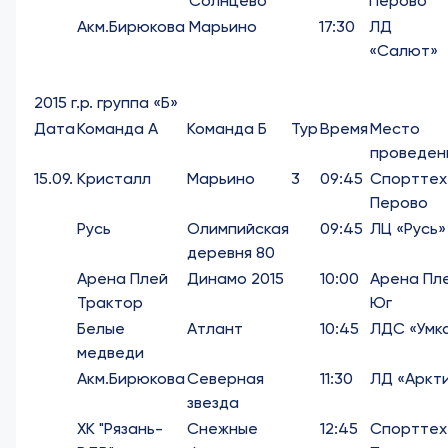
Солнцево
Перово
Акм.Бирюкова
Марьино
17:30
ЛД
«Салют»
2015 г.р. группа «Б»
Дата
Команда А
Команда Б
Тур
Время
Место
проведен
15.09.
Кристалл
Марьино
3
09:45
Спорттех
Перово
Русь
Олимпийская
09:45
ЛЦ «Русь»
деревня 80
Арена Плей
Динамо 2015
10:00
Арена Пл
Трактор
Юг
Белые
Атлант
10:45
ЛДС «Умк
медведи
Акм.Бирюкова
Северная
11:30
ЛД «Аркт
звезда
ХК "Рязань-
Снежные
12:45
Спорттех