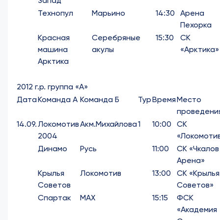
Запад
Технопул
Марьино
14:30
Арена
Пехорка
Красная
Серебряные
15:30
СК
машина
акулы
«Арктика»
Арктика
2012 г.р. группа «А»
Дата
Команда А
Команда Б
Тур
Время
Место
проведени
14.09.
Локомотив
Акм.Михайлова
1
10:00
СК
2004
«Локомоти
Динамо
Русь
11:00
СК «Чкалов
Арена»
Крылья
Локомотив
13:00
СК «Крылья
Советов
Советов»
Спартак
МАХ
15:15
ФСК
«Академия