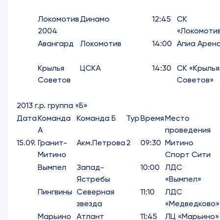
Локомотив
Динамо
12:45
СК
2004
«Локомоти
Авангард
Локомотив
14:00
Апиа Арен
Крылья
ЦСКА
14:30
СК «Крылья
Советов
Советов»
2013 г.р. группа «Б»
Дата
Команда
Команда Б
Тур
Время
Место
А
проведения
15.09.
Гранит-
Акм.Петрова
2
09:30
Митино
Митино
Спорт Сити
Вымпел
Запад-
10:00
ЛДС
Ястребы
«Вымпел»
Пингвины
Северная
11:10
ЛДС
звезда
«Медведково»
Марьино
Атлант
11:45
ЛЦ «Марьино»