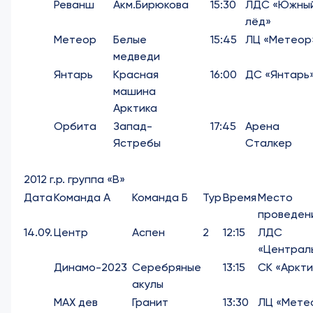
Реванш
Акм.Бирюкова
15:30
ЛДС «Южны
лёд»
Метеор
Белые
15:45
ЛЦ «Метеор
медведи
Янтарь
Красная
16:00
ДС «Янтарь
машина
Арктика
Орбита
Запад-
17:45
Арена
Ястребы
Сталкер
2012 г.р. группа «В»
Дата
Команда А
Команда Б
Тур
Время
Место
проведен
14.09.
Центр
Аспен
2
12:15
ЛДС
«Централ
Динамо-2023
Серебряные
13:15
СК «Аркти
акулы
МАХ дев
Гранит
13:30
ЛЦ «Мете