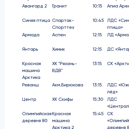
Авангард 2
Гранит
10:15
Апиа Аре
Синяя птица
Спартак-
10:45
ЛДС «Син
Спорттех
птица»
Армада
Аспен
12:15
ЛД «Арма
Янтарь
Химик
12:15
ДС «Янта
Красная
ХК "Рязань-
13:15
СК «Аркт
машина
ВДВ"
Арктика
Реванш
Акм.Бирюкова
13:15
ЛДС «Юж
лёд»
Центр
ХК Скифы
15:30
ЛДС
«Централ
Олимпийская
Красная
15:45
СК
деревня 80
машина
«Олимпий
Арктика 2
деревня 