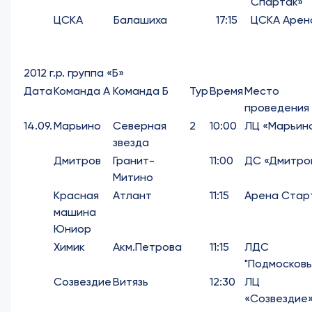
Спартак»
ЦСКА
Балашиха
17:15
ЦСКА Арен
2012 г.р. группа «Б»
Дата
Команда А
Команда Б
Тур
Время
Место
проведения
14.09.
Марьино
Северная
2
10:00
ЛЦ «Марьин
звезда
Дмитров
Гранит-
11:00
ДС «Дмитро
Митино
Красная
Атлант
11:15
Арена Стар
машина
Юниор
Химик
Акм.Петрова
11:15
ЛДС
"Подмосковь
Созвездие
Витязь
12:30
ЛЦ
«Созвездие