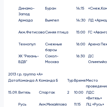
Динамо-
Буран
14:15
«Снеж.Ко
Запад
Армада
Вымпел
14:30
ЛД «Арма
Акм.Фетисова
Синяя птица
15:00
ГС «Аванг
Технопул
Снежные
16:00
Арена Пе
барсы
ХК "Рязань-
Сокол-
16:30
ДС
ВДВ"
Москва
Олимпийс
2013 г.р. группа «А»
Дата
Команда А
Команда Б
Тур
Время
Место
проведени
15.09.
Витязь
Спартак
2
10:00
ЛДС
«Витязь»
Русь
Акм.Михайлова
11:15
ЛЦ «Русь»