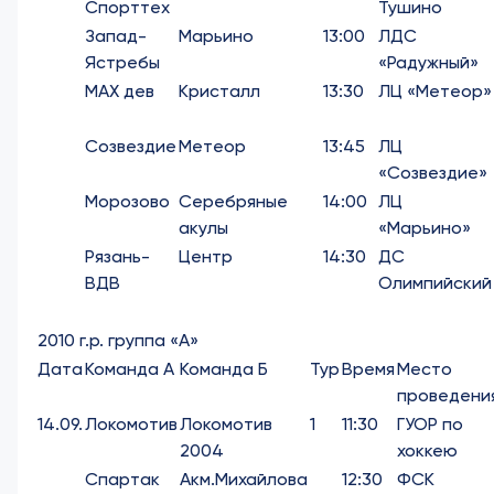
Спорттех
Тушино
Запад-
Марьино
13:00
ЛДС
Ястребы
«Радужный»
МАХ дев
Кристалл
13:30
ЛЦ «Метеор»
Созвездие
Метеор
13:45
ЛЦ
«Созвездие»
Морозово
Серебряные
14:00
ЛЦ
акулы
«Марьино»
Рязань-
Центр
14:30
ДС
ВДВ
Олимпийский
2010 г.р. группа «А»
Дата
Команда А
Команда Б
Тур
Время
Место
проведени
14.09.
Локомотив
Локомотив
1
11:30
ГУОР по
2004
хоккею
Спартак
Акм.Михайлова
12:30
ФСК