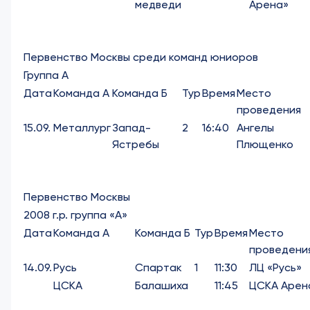
медведи
Арена»
Первенство Москвы среди команд юниоров
Группа А
Дата
Команда А
Команда Б
Тур
Время
Место
проведения
15.09.
Металлург
Запад-
2
16:40
Ангелы
Ястребы
Плющенко
Первенство Москвы
2008 г.р. группа «А»
Дата
Команда А
Команда Б
Тур
Время
Место
проведени
14.09.
Русь
Спартак
1
11:30
ЛЦ «Русь»
ЦСКА
Балашиха
11:45
ЦСКА Арен