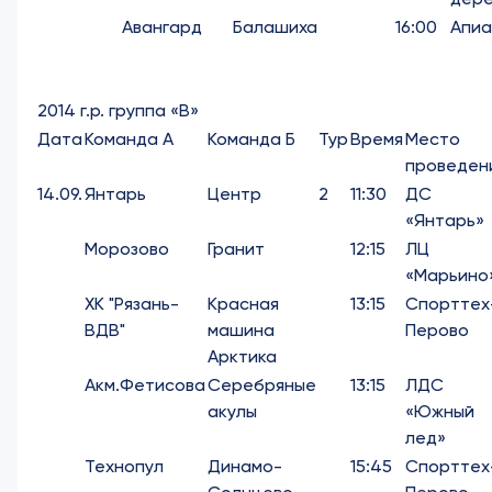
Авангард
Балашиха
16:00
Апиа
2014 г.р. группа «В»
Дата
Команда А
Команда Б
Тур
Время
Место
проведен
14.09.
Янтарь
Центр
2
11:30
ДС
«Янтарь»
Морозово
Гранит
12:15
ЛЦ
«Марьино
ХК "Рязань-
Красная
13:15
Спорттех
ВДВ"
машина
Перово
Арктика
Акм.Фетисова
Серебряные
13:15
ЛДС
акулы
«Южный
лед»
Технопул
Динамо-
15:45
Спорттех