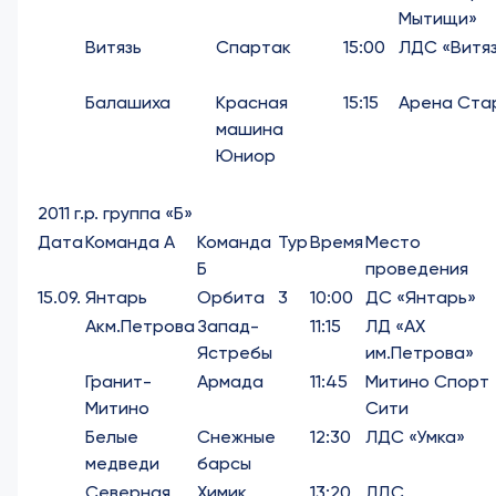
Мытищи»
Витязь
Спартак
15:00
ЛДС «Витя
Балашиха
Красная
15:15
Арена Ста
машина
Юниор
2011 г.р. группа «Б»
Дата
Команда А
Команда
Тур
Время
Место
Б
проведения
15.09.
Янтарь
Орбита
3
10:00
ДС «Янтарь»
Акм.Петрова
Запад-
11:15
ЛД «АХ
Ястребы
им.Петрова»
Гранит-
Армада
11:45
Митино Спорт
Митино
Сити
Белые
Снежные
12:30
ЛДС «Умка»
медведи
барсы
Северная
Химик
13:20
ЛДС