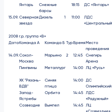
Янтарь
Снежные
18:15
ДС «Янтарь»
барсы
15.09.
Северная
Дизель
1
11:00
ЛДС
звезда
«Центральный
2008 г.р. группа «В»
Дата
Команда А
Команда Б
Тур
Время
Место
проведения
14.09.
Сокол-
Марьино
2
12:45
Снегирь
Москва
Арена
Пингвины
Металлург
14:00
ЛЦ «Русь»
ХК "Рязань-
Синяя
14:00
ДС
ВДВ"
птица
Олимпийский
Запад-
Орбита
14:45
ЛДС
Ястребы
«Радужный»
Созвездие
Вымпел
14:45
ЛЦ
«Созвездие»