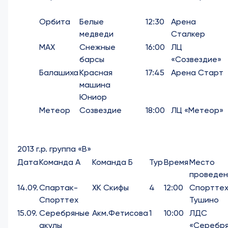
Орбита
Белые
12:30
Арена
медведи
Сталкер
МАХ
Снежные
16:00
ЛЦ
барсы
«Созвездие»
Балашиха
Красная
17:45
Арена Старт
машина
Юниор
Метеор
Созвездие
18:00
ЛЦ «Метеор»
2013 г.р. группа «В»
Дата
Команда А
Команда Б
Тур
Время
Место
проведен
14.09.
Спартак-
ХК Скифы
4
12:00
Спортте
Спорттех
Тушино
15.09.
Серебряные
Акм.Фетисова
1
10:00
ЛДС
акулы
«Серебря