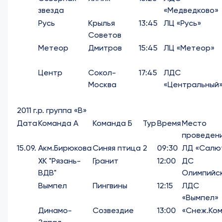
звезда
«Медведково»
Русь
Крылья
13:45
ЛЦ «Русь»
Советов
Метеор
Дмитров
15:45
ЛЦ «Метеор»
Центр
Сокол-
17:45
ЛДС
Москва
«Центральный
2011 г.р. группа «В»
Дата
Команда А
Команда Б
Тур
Время
Место
проведен
15.09.
Акм.Бирюкова
Синяя птица
2
09:30
ЛД «Салю
ХК "Рязань-
Гранит
12:00
ДС
ВДВ"
Олимпийс
Вымпел
Пингвины
12:15
ЛДС
«Вымпел»
Динамо-
Созвездие
13:00
«Снеж.Ком