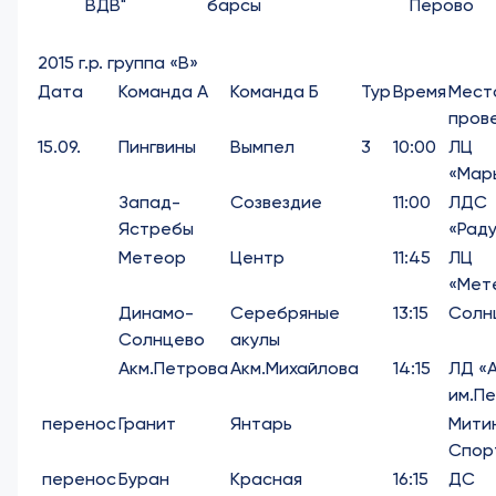
ВДВ"
барсы
Перово
2015 г.р. группа «В»
Дата
Команда А
Команда Б
Тур
Время
Мест
пров
15.09.
Пингвины
Вымпел
3
10:00
ЛЦ
«Мар
Запад-
Созвездие
11:00
ЛДС
Ястребы
«Рад
Метеор
Центр
11:45
ЛЦ
«Мет
Динамо-
Серебряные
13:15
Солн
Солнцево
акулы
Акм.Петрова
Акм.Михайлова
14:15
ЛД «
им.П
перенос
Гранит
Янтарь
Мити
Спор
перенос
Буран
Красная
16:15
ДС