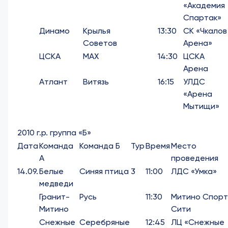
«Академия
Спартак»
Динамо
Крылья
13:30
СК «Чкалов
Советов
Арена»
ЦСКА
МАХ
14:30
ЦСКА
Арена
Атлант
Витязь
16:15
УЛДС
«Арена
Мытищи»
2010 г.р. группа «Б»
Дата
Команда
Команда Б
Тур
Время
Место
А
проведения
14.09.
Белые
Синяя птица
3
11:00
ЛДС «Умка»
медведи
Гранит-
Русь
11:30
Митино Спорт
Митино
Сити
Снежные
Серебряные
12:45
ЛЦ «Снежные