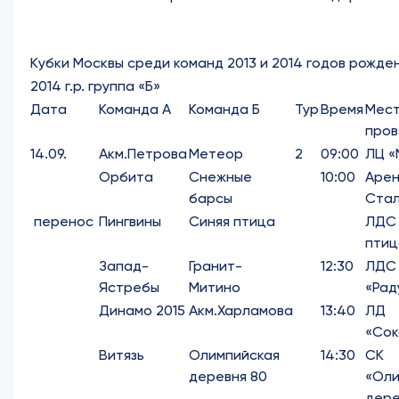
Кубки Москвы среди команд 2013 и 2014 годов рожде
2014 г.р. группа «Б»
Дата
Команда А
Команда Б
Тур
Время
Мес
пров
14.09.
Акм.Петрова
Метеор
2
09:00
ЛЦ «
Орбита
Снежные
10:00
Аре
барсы
Ста
перенос
Пингвины
Синяя птица
ЛДС 
птиц
Запад-
Гранит-
12:30
ЛДС
Ястребы
Митино
«Рад
Динамо 2015
Акм.Харламова
13:40
ЛД
«Сок
Витязь
Олимпийская
14:30
СК
деревня 80
«Оли
дере