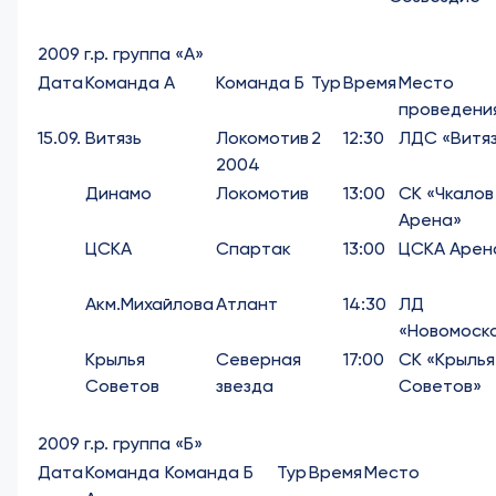
2009 г.р. группа «А»
Дата
Команда А
Команда Б
Тур
Время
Место
проведени
15.09.
Витязь
Локомотив
2
12:30
ЛДС «Витя
2004
Динамо
Локомотив
13:00
СК «Чкалов
Арена»
ЦСКА
Спартак
13:00
ЦСКА Арен
Акм.Михайлова
Атлант
14:30
ЛД
«Новомоск
Крылья
Северная
17:00
СК «Крылья
Советов
звезда
Советов»
2009 г.р. группа «Б»
Дата
Команда
Команда Б
Тур
Время
Место