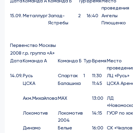
Дата
Команда А
Команда Б
Тур
Время
Место
проведения
15.09.
Металлург
Запад-
2
16:40
Ангелы
Ястребы
Плющенко
Первенство Москвы
2008 г.р. группа «А»
Дата
Команда А
Команда Б
Тур
Время
Место
проведени
14.09.
Русь
Спартак
1
11:30
ЛЦ «Русь»
ЦСКА
Балашиха
11:45
ЦСКА Арен
Акм.Михайлова
МАХ
13:00
ЛД
«Новомоск
Локомотив
Локомотив
14:15
ГУОР по хо
2004
Динамо
Белые
16:00
СК «Чкалов