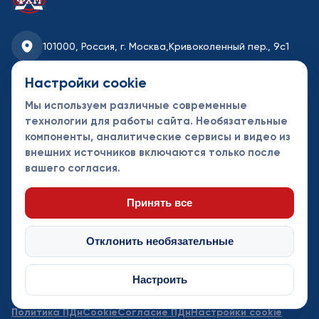
101000, Россия, г. Москва,
Кривоколенный пер., 9с1
fhmoscow@mail.ru
Настройки cookie
Мы используем различные современные
8-495-621-35-95
технологии для работы сайта. Необязательные
компоненты, аналитические сервисы и видео из
Новости
Турниры
Контакты
внешних источников включаются только после
Календарь
СДК
Документы
вашего согласия.
Таблицы
Клубы
Спонсоры и
партнеры
Принять все
Отклонить необязательные
Настроить
© Федерация хоккея Москвы 2013 - 2026. Все права защищены
Политика ПДн
Cookie
Согласие ПДн
Настройки cookie