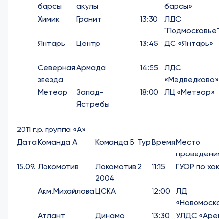
барсы
акулы
барсы»
Химик
Гранит
13:30
ЛДС
"Подмосковье"
Янтарь
Центр
13:45
ДС «Янтарь»
Северная
Армада
14:55
ЛДС
звезда
«Медведково»
Метеор
Запад-
18:00
ЛЦ «Метеор»
Ястребы
2011 г.р. группа «А»
Дата
Команда А
Команда Б
Тур
Время
Место
проведени
15.09.
Локомотив
Локомотив
2
11:15
ГУОР по хо
2004
Акм.Михайлова
ЦСКА
12:00
ЛД
«Новомоск
Атлант
Динамо
13:30
УЛДС «Аре