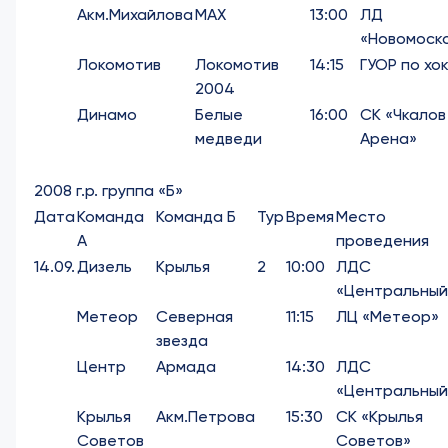
Акм.Михайлова
МАХ
13:00
ЛД
«Новомоск
Локомотив
Локомотив
14:15
ГУОР по хо
2004
Динамо
Белые
16:00
СК «Чкалов
медведи
Арена»
2008 г.р. группа «Б»
Дата
Команда
Команда Б
Тур
Время
Место
А
проведения
14.09.
Дизель
Крылья
2
10:00
ЛДС
«Центральный
Метеор
Северная
11:15
ЛЦ «Метеор»
звезда
Центр
Армада
14:30
ЛДС
«Центральный
Крылья
Акм.Петрова
15:30
СК «Крылья
Советов
Советов»