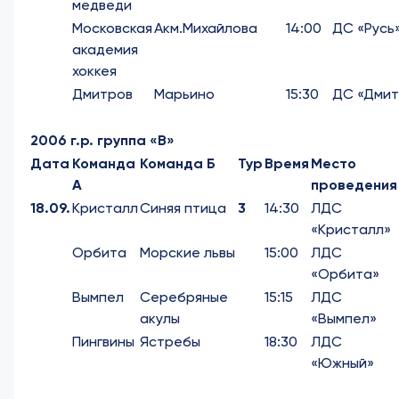
медведи
Московская
Акм.Михайлова
14:00
ДС «Русь
академия
хоккея
Дмитров
Марьино
15:30
ДС «Дмит
2006 г.р. группа «В»
Дата
Команда
Команда Б
Тур
Время
Место
А
проведения
18.09.
Кристалл
Синяя птица
3
14:30
ЛДС
«Кристалл»
Орбита
Морские львы
15:00
ЛДС
«Орбита»
Вымпел
Серебряные
15:15
ЛДС
акулы
«Вымпел»
Пингвины
Ястребы
18:30
ЛДС
«Южный»