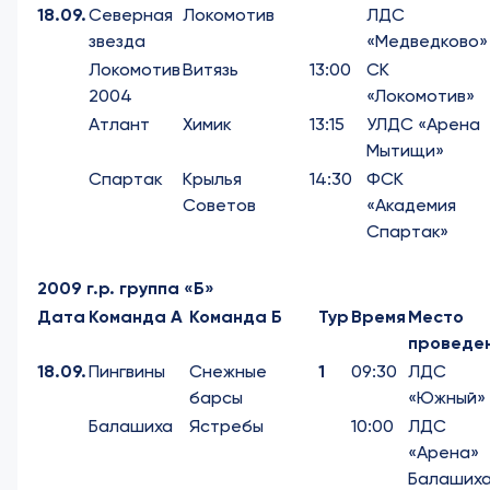
18.09.
Северная
Локомотив
ЛДС
звезда
«Медведково»
Локомотив
Витязь
13:00
СК
2004
«Локомотив»
Атлант
Химик
13:15
УЛДС «Арена
Мытищи»
Спартак
Крылья
14:30
ФСК
Советов
«Академия
Спартак»
2009 г.р. группа «Б»
Дата
Команда А
Команда Б
Тур
Время
Место
проведе
18.09.
Пингвины
Снежные
1
09:30
ЛДС
барсы
«Южный»
Балашиха
Ястребы
10:00
ЛДС
«Арена»
Балаших