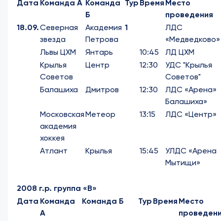
Дата
Команда А
Команда
Тур
Время
Место
Б
проведения
18.09.
Северная
Академия
1
ЛДС
звезда
Петрова
«Медведково»
Львы ЦХМ
Янтарь
10:45
ЛД ЦХМ
Крылья
Центр
12:30
УДС "Крылья
Советов
Советов"
Балашиха
Дмитров
12:30
ЛДС «Арена»
Балашиха»
Московская
Метеор
13:15
ЛДС «Центр»
академия
хоккея
Атлант
Крылья
15:45
УЛДС «Арена
Мытищи»
2008 г.р. группа «В»
Дата
Команда
Команда Б
Тур
Время
Место
А
проведен