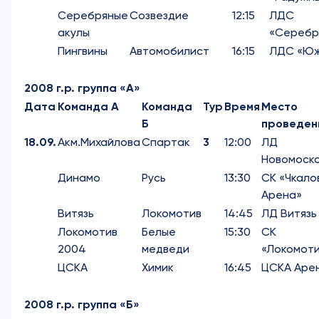
Серебряные
Созвездие
12:15
ЛДС
акулы
«Серебр
Пингвины
Автомобилист
16:15
ЛДС «Юж
2008 г.р. группа «А»
Дата
Команда А
Команда
Тур
Время
Место
Б
проведен
18.09.
Акм.Михайлова
Спартак
3
12:00
ЛД
Новомоск
Динамо
Русь
13:30
СК «Чкало
Арена»
Витязь
Локомотив
14:45
ЛД Витязь
Локомотив
Белые
15:30
СК
2004
медведи
«Локомоти
ЦСКА
Химик
16:45
ЦСКА Аре
2008 г.р. группа «Б»