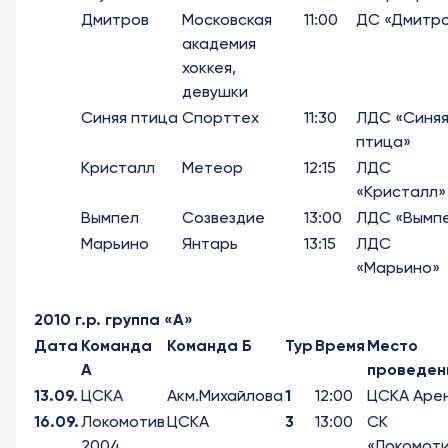
Дмитров
Московская
11:00
ДС «Дмитр
академия
хоккея,
девушки
Синяя птица
Спорттех
11:30
ЛДС «Синя
птица»
Кристалл
Метеор
12:15
ЛДС
«Кристалл»
Вымпел
Созвездие
13:00
ЛДС «Вымп
Марьино
Янтарь
13:15
ЛДС
«Марьино»
2010 г.р. группа «А»
Дата
Команда
Команда Б
Тур
Время
Место
А
проведен
13.09.
ЦСКА
Акм.Михайлова
1
12:00
ЦСКА Аре
16.09.
Локомотив
ЦСКА
3
13:00
СК
2004
«Локомоти