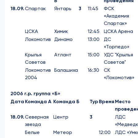
Б
проведения
18.09.
Спартак
Янтарь
3
11:45
ФСК
«Академия
Спартак»
ЦСКА
Химик
12:45
ЦСКА Арена
Локомотив
Динамо
13:00
ДС
«Торпедо»
Крылья
Атлант
15:00
УДС "Крылья
Советов
Советов"
Локомотив
Балашиха
16:30
СК
2004
«Локомотив»
2006 г.р. группа «Б»
Дата
Команда А
Команда Б
Тур
Время
Место
проведе
18.09.
Северная
Центр
3
ЛДС
звезда
«Медведк
Белые
Метеор
12:00
ЛДС «Умк