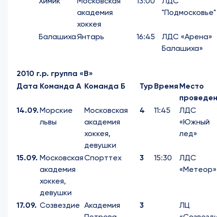
Химик
Московская
13:00
ЛДС
академия
"Подмосковье"
хоккея
Балашиха
Янтарь
16:45
ЛДС «Арена»
Балашиха»
2010 г.р. группа «В»
Дата
Команда А
Команда Б
Тур
Время
Место
проведен
14.09.
Морские
Московская
4
11:45
ЛДС
львы
академия
«Южный
хоккея,
лед»
девушки
15.09.
Московская
Спорттех
3
15:30
ЛДС
академия
«Метеор»
хоккея,
девушки
17.09.
Созвездие
Академия
3
ЛЦ
Петрова
«Созвезд