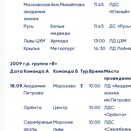
Московская
Акм.Михайлова
11:45
ЛДС
академия
«Южный»
хоккея
Русь
Белые
11:45
ДС «Русь
медведи
Львы ЦХМ
Армада
13:00
ЛД ЦХМ
Крылья
Металлург
14:30
ЛД Лобня
2009 г.р. группа «В»
Дата
Команда А
Команда Б
Тур
Время
Место
проведени
18.09.
Академия
Морозово
3
10:00
ЛД «Академ
Петрова
хоккея
им.Петрова
Орбита
Центр
10:00
ЛДС
«Орбита»
Серебряные
Морские
10:00
ЛДС
акулы
львы
«Серебрян