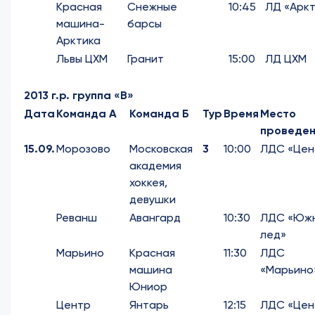
Красная
Снежные
10:45
ЛД «Аркт
машина-
барсы
Арктика
Львы ЦХМ
Гранит
15:00
ЛД ЦХМ
2013 г.р. группа «В»
Дата
Команда А
Команда Б
Тур
Время
Место
проведен
15.09.
Морозово
Московская
3
10:00
ЛДС «Цен
академия
хоккея,
девушки
Реванш
Авангард
10:30
ЛДС «Юж
лед»
Марьино
Красная
11:30
ЛДС
машина
«Марьино
Юниор
Центр
Янтарь
12:15
ЛДС «Цен