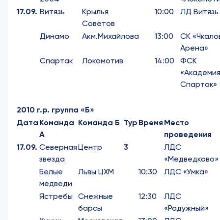
17.09.
Витязь
Крылья
10:00
ЛД Витязь
Советов
Динамо
Акм.Михайлова
13:00
СК «Чкало
Арена»
Спартак
Локомотив
14:00
ФСК
«Академи
Спартак»
2010 г.р. группа «Б»
Дата
Команда
Команда Б
Тур
Время
Место
А
проведения
17.09.
Северная
Центр
3
ЛДС
звезда
«Медведково»
Белые
Львы ЦХМ
10:30
ЛДС «Умка»
медведи
Ястребы
Снежные
12:30
ЛДС
барсы
«Радужный»