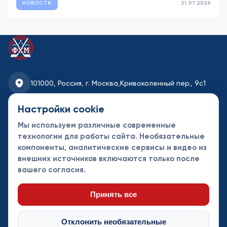
НОВОСТИ
31.07.2026
101000, Россия, г. Москва,
Кривоколенный пер., 9с1
fhmoscow@mail.ru
Настройки cookie
Мы используем различные современные
8-495-621-35-95
технологии для работы сайта. Необязательные
компоненты, аналитические сервисы и видео из
Новости
Турниры
Контакты
внешних источников включаются только после
Календарь
СДК
Документы
вашего согласия.
Таблицы
Клубы
Спонсоры и
партнеры
Принять все
Отклонить необязательные