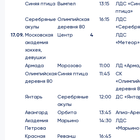
Синяя птица
Вымпел
13:15
ЛДС «Син
птица»
Серебряные
Олимпийская
16:15
ЛДС
акулы
деревня 80
«Серебря
17.09.
Московская
Центр
4
ЛДС
академия
«Метеор»
хоккея,
девушки
Армада
Морозово
11:00
ЛД «Арма
Олимпийская
Синяя птица
11:45
СК
деревня 80
«Олимпий
деревня 
Янтарь
Серебряные
12:00
ДС «Янта
акулы
Авангард
Орбита
13:45
Апиа-Аре
Академия
Марьино
14:30
ЛДС
Петрова
«Марьино
Красная
Реванш
16:45