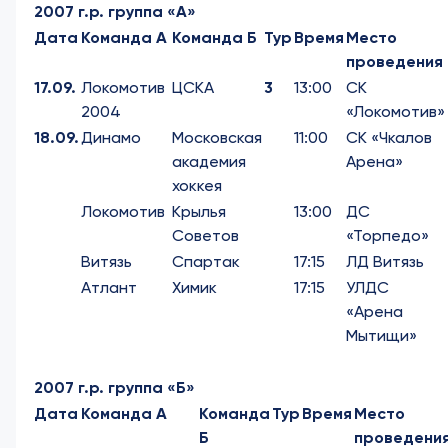
2007 г.р. группа «А»
Дата
Команда А
Команда Б
Тур
Время
Место
проведения
17.09.
Локомотив
ЦСКА
3
13:00
СК
2004
«Локомотив»
18.09.
Динамо
Московская
11:00
СК «Чкалов
академия
Арена»
хоккея
Локомотив
Крылья
13:00
ДС
Советов
«Торпедо»
Витязь
Спартак
17:15
ЛД Витязь
Атлант
Химик
17:15
УЛДС
«Арена
Мытищи»
2007 г.р. группа «Б»
Дата
Команда А
Команда
Тур
Время
Место
Б
проведени