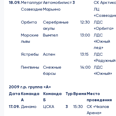
18.09.
Металлург
Автомобилист
3
СК Арктик
Созвездие
Марьино
ЛЦ
«Созвезди
Орбита
Серебряные
12:30
ЛДС
акулы
«Орбита»
Морские
Вымпел
13:00
ЛДС
львы
«Южный
лед»
Ястребы
Аспен
13:15
ЛДС
«Радужный
Пингвины
Снежные
14:00
ЛДС
барсы
«Южный»
2009 г.р. группа «А»
Дата
Команда
Команда
Тур
Время
Место
А
Б
проведения
17.09.
Динамо
ЦСКА
3
15:30
СК «Чкалов
Арена»