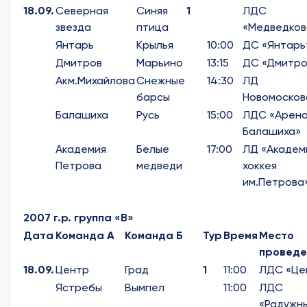
18.09.
Северная
Синяя
1
ЛДС
звезда
птица
«Медведков
Янтарь
Крылья
10:00
ДС «Янтарь
Дмитров
Марьино
13:15
ДС «Дмитро
Акм.Михайлова
Снежные
14:30
ЛД
барсы
Новомосков
Балашиха
Русь
15:00
ЛДС «Арен
Балашиха»
Академия
Белые
17:00
ЛД «Академ
Петрова
медведи
хоккея
им.Петрова
2007 г.р. группа «В»
Дата
Команда А
Команда Б
Тур
Время
Место
проведе
18.09.
Центр
Град
1
11:00
ЛДС «Це
Ястребы
Вымпел
11:00
ЛДС
«Радужн