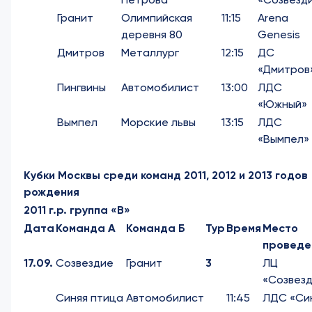
Гранит
Олимпийская
11:15
Arena
деревня 80
Genesis
Дмитров
Металлург
12:15
ДС
«Дмитров
Пингвины
Автомобилист
13:00
ЛДС
«Южный»
Вымпел
Морские львы
13:15
ЛДС
«Вымпел»
Кубки Москвы среди команд 2011, 2012 и 2013 годов
рождения
2011 г.р. группа «В»
Дата
Команда А
Команда Б
Тур
Время
Место
проведе
17.09.
Созвездие
Гранит
3
ЛЦ
«Созвез
Синяя птица
Автомобилист
11:45
ЛДС «Си