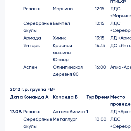
птица»
Реванш
Марьино
12:15
ЛДС
«Марьин
Серебряные
Вымпел
12:15
ЛДС
акулы
«Серебр
Армада
Химик
13:15
ЛД «Арм
Янтарь
Красная
14:15
ДС «Янт
машина
Юниор
Аспен
Олимпийская
16:00
Апиа-Ар
деревня 80
2012 г.р. группа «В»
Дата
Команда А
Команда Б
Тур
Время
Место
проведе
17.09.
Реванш
Автомобилист
1
ЛД «Аркт
Серебряные
Металлург
10:00
ЛДС
акулы
«Серебр