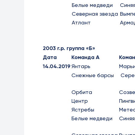
Белые медведи
Синяя
Северная звезда
Вымп
Атлант
Арма
2003 г.р. группа «Б»
Дата
Команда А
Коман
14.04.2019
Янтарь
Марь
Снежные барсы
Сере
Орбита
Созв
Центр
Пингв
Ястребы
Мете
Белые медведи
Синяя