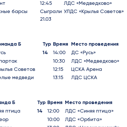
нт
12:45
ЛДС «Медведково»
ные барсы
Сыграли
УЛДС «Крылья Советов»
21.03
оманда Б
Тур
Время
Место проведения
усь
14
14:00
ДС «Русь»
партак
10:30
ЛДС «Медведково»
рылья Советов
12:15
ЦСКА Арена
елые медведи
13:15
ЛДС ЦСКА
анда Б
Тур
Время
Место проведения
яя птица
14
12:00
ЛДС «Синяя птица»
еор
10:00
ЛДС «Орбита»