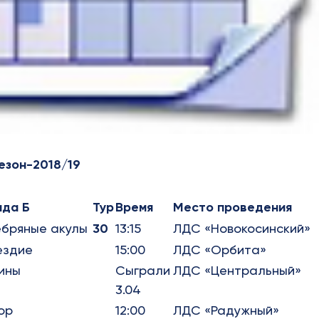
езон-2018/19
нда Б
Тур
Время
Место проведения
бряные акулы
30
13:15
ЛДС «Новокосинский»
ездие
15:00
ЛДС «Орбита»
ины
Сыграли
ЛДС «Центральный»
3.04
ор
12:00
ЛДС «Радужный»