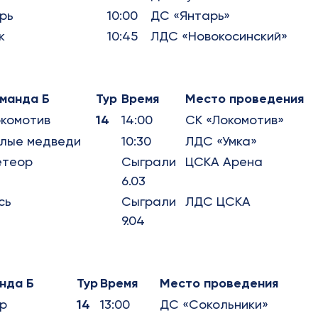
рь
10:00
ДС «Янтарь»
к
10:45
ЛДС «Новокосинский»
манда Б
Тур
Время
Место проведения
комотив
14
14:00
СК «Локомотив»
лые медведи
10:30
ЛДС «Умка»
етеор
Сыграли
ЦСКА Арена
6.03
сь
Сыграли
ЛДС ЦСКА
9.04
нда Б
Тур
Время
Место проведения
р
14
13:00
ДС «Сокольники»