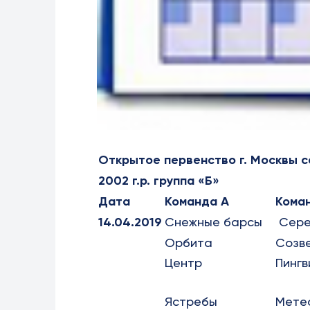
Открытое первенство г. Москвы с
2002 г.р. группа «Б»
Дата
Команда А
Кома
14.04.2019
Снежные барсы
Сере
Орбита
Созв
Центр
Пингв
Ястребы
Мете