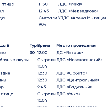
 птица
11:30
ЛДС «Умка»
ел
12:45
ЛДС «Медведково»
да
Сыграли
УЛДС «Арена Мытищи»
9.04
да Б
Тур
Время
Место проведения
ино
30
12:00
ДС «Янтарь»
бряные акулы
Сыграли
ЛДС «Новокосинский»
10.04
ездие
12:30
ЛДС «Орбита»
ины
12:30
ЛДС «Центральный»
ор
9:45
ЛДС «Радужный»
 птица
Сыграли
ЛДС «Умка»
10.04